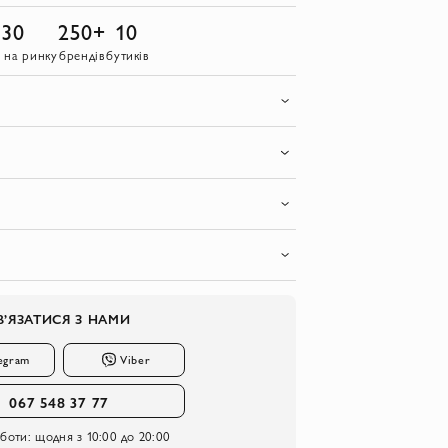
30
250+
10
в на ринку
брендів
бутиків
В’ЯЗАТИСЯ З НАМИ
egram
Viber
067 548 37 77
оботи:
щодня з 10:00 до 20:00