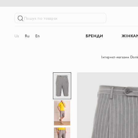
Пошук по товарах
Ua
Ru
En
БРЕНДИ
ЖІНКА
Інтернет-магазин Dom
Перейти
до
кінця
галереї
зображень