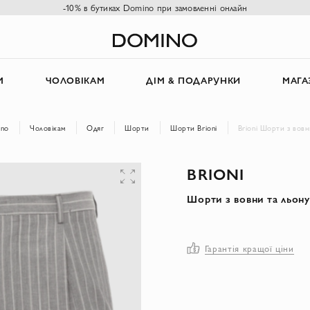
-10% в бутиках Domino при замовленні онлайн
М
ЧОЛОВІКАМ
ДІМ & ПОДАРУНКИ
МАГА
ino
Чоловікам
Одяг
Шорти
Шорти Brioni
Brioni Шорти з вовни
BRIONI
Шорти з вовни та льону 
Гарантія кращої ціни