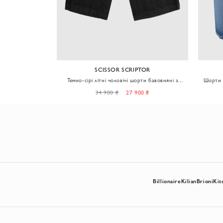
OLI
SCISSOR SCRIPTOR
поясом на кулісці
Темно-сірі літні чоловічі шорти бавовняні з
Шорти ч
м'якого деніму
0 ₴
34 900 ₴
27 900 ₴
Billionaire
Kilian
Brioni
Kit