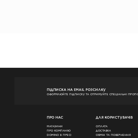
ПІДПИСКА НА EMAIL РОЗСИЛКУ
ОФОРМЛЮЙТЕ ПІДПИСКУ ТА ОТРИМУЙТЕ СПЕЦІАЛЬНІ ПРОПО
ПРО НАС
ДЛЯ КОРИСТУВАЧІВ
МАГАЗИНИ
ОПЛАТА
ПРО КОМПАНІЮ
ДОСТАВКА
DOMINO В ПРЕСІ
ОБМІН ТА ПОВЕРНЕННЯ