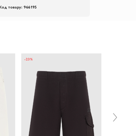
Код товару: 966195
-23%
-40%