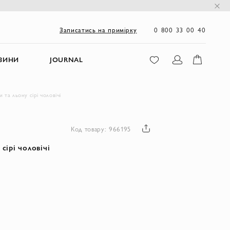
0 800 33 00 40
Записатись на примірку
ЗИНИ
JOURNAL
 та льону сірі чоловічі
Код товару: 966195
сірі чоловічі