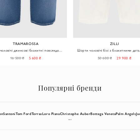
TRAMAROSSA
ZILLI
оловічі джинсові блакитні повсякденні
Шорти чоловічі білі з блакитними дета
з контрастним оздобленням
логотипом.
16 500 ₴
5 600 ₴
50 600 ₴
29 900 ₴
Популярні бренди
on
Santoni
Tom Ford
Torras
Loro Piana
Christophe Auber
Bottega Veneta
Palm Angels
Ja
...