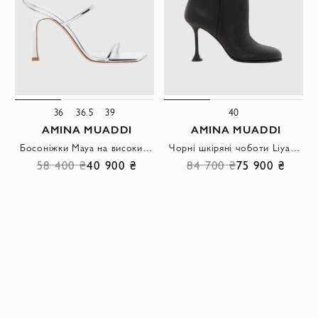
36
36.5
39
40
AMINA MUADDI
AMINA MUADDI
Босоніжки Maya на високих підборах сріблястого кольору.
Чорні шкіряні чоботи Liya на скульптурних підборах.
58 400 ₴
40 900 ₴
84 700 ₴
75 900 ₴