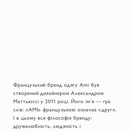
Французький бренд одягу Ami був
створений дизайнером Александром
Маттьюссі у 2011 році. Його ім’я — гра
слів: «AMI» французькою означає «друг».
І в цьому вся філософія бренду:
дружелюбність, людяність і