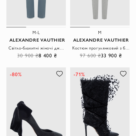
M-L
M
ALEXANDRE VAUTHIER
ALEXANDRE VAUTHIER
Світло-блакитні жіночі джинси прямого крою з ефектом варіння та класичною застібкою
Костюм прогулянковий з бавовни сірий жіночий
30 900 ₴
8 400 ₴
97 600 ₴
33 900 ₴
-80%
-71%