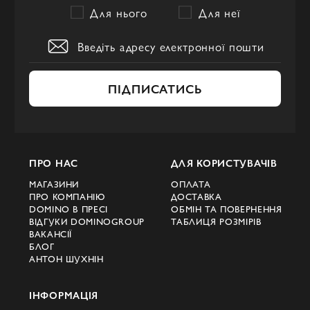
Для нього
Для неї
Драматичність,
чуттєвість і сміливий
підхід
ПІДПИСАТИСЬ
Головна ідея Alexandre Vauthier проста і
складна водночас: одяг має створювати
емоцію. У кожному виробі вгадується
ПРО НАС
ДЛЯ КОРИСТУВАЧІВ
театральність силуету, бездоганність лінії
МАГАЗИНИ
ОПЛАТА
та насиченість деталей. Кутюрні прийоми
ПРО КОМПАНІЮ
ДОСТАВКА
з'єднуються з авангардними елементами,
DOMINO В ПРЕСІ
ОБМІН ТА ПОВЕРНЕННЯ
ВІДГУКИ DOMINOGROUP
ТАБЛИЦЯ РОЗМІРІВ
народжуючи неповторний стиль: глибокі
ВАКАНСІЇ
БЛОГ
вирізи, асиметрія, перетікання тканин,
АНТОН ШУХНІН
блиск паєток і кристалів.
ІНФОРМАЦІЯ
Секрет бренду в умінні передати рух -