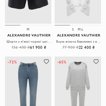
M
S
M-L
ALEXANDRE VAUTHIER
ALEXANDRE VAUTHIER
Шорти з м'якої чорної шкіри з асиметричним драпіруванням на поясі.
Блуза жіноча бавовняні з воланами біла
156 400 ₴
61 900 ₴
77 900 ₴
22 400 ₴
-72%
-65%