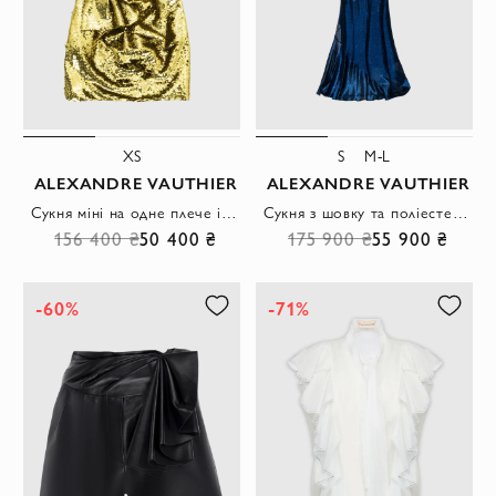
XS
S
M-L
ALEXANDRE VAUTHIER
ALEXANDRE VAUTHIER
Сукня міні на одне плече із золотистими паєтками та драпіруванням
Сукня з шовку та поліестеру синя жіноча
156 400 ₴
50 400 ₴
175 900 ₴
55 900 ₴
-60%
-71%