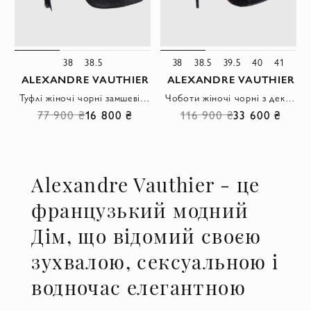
38
38.5
38
38.5
39.5
40
41
ALEXANDRE VAUTHIER
ALEXANDRE VAUTHIER
Туфлі жіночі чорні замшеві на високих підборах з бантом
Чоботи жіночі чорні з декоративною сіткою
77 900 ₴
16 800 ₴
116 900 ₴
33 600 ₴
Alexandre Vauthier - це
французький модний
Дім, що відомий своєю
зухвалою, сексуальною і
водночас елегантною