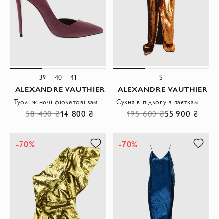
39
40
41
S
ALEXANDRE VAUTHIER
ALEXANDRE VAUTHIER
Туфлі жіночі фіолетові замшеві на високих підборах
Сукня в підлогу з паєтками бронзового відтінку та відкритими плечима
58 400 ₴
14 800 ₴
195 600 ₴
55 900 ₴
-70%
-70%