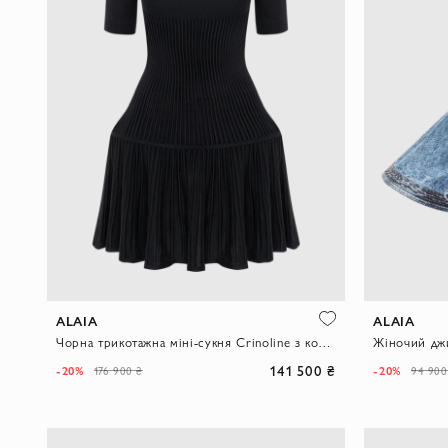
ALAIA
ALAIA
Чорна трикотажна міні-сукня Crinoline з короткими рукавами
141 500 ₴
-20%
-20%
176 900 ₴
94 900