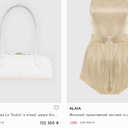
ALAIA
Середня сумка Le Teckel із м'якої шкіри білого кольору
125 500 ₴
-20%
0 ₴
228 900 ₴