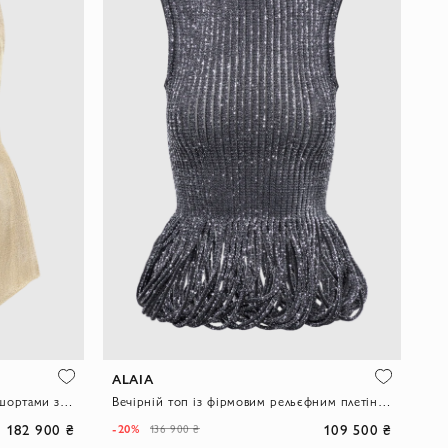
ALAIA
Жіночий трикотажний костюм із шортами золотистого кольору з віскози
Вечірній топ із фірмовим рельєфним плетінням по нижньому краю
182 900 ₴
109 500 ₴
-20%
136 900 ₴