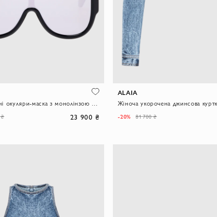
ALAIA
Сонцезахисні окуляри-маска з монолінзою в стилі сріблястого щита
23 900 ₴
-20%
 ₴
81 700 ₴