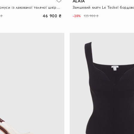
ALAIA
Босоніжки-конуси із лакованої телячої шкіри чорного кольору
Замшевий клатч Le Teckel бордов
46 900 ₴
-20%
 ₴
125 900 ₴