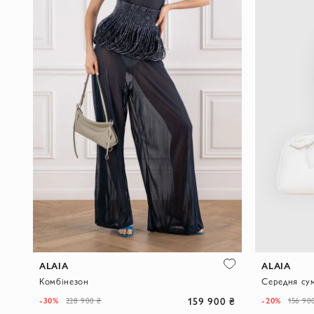
ALAIA
ALAIA
Комбінезон
159 900 ₴
-30%
-20%
228 900 ₴
156 90