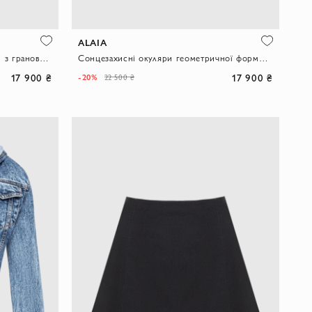
ALAIA
Прямокутні сонцезахисні окуляри з гранованими кутами чорного кольору
Сонцезахисні окуляри геометричної форми чорного кольору
17 900 ₴
17 900 ₴
-20%
22 500 ₴