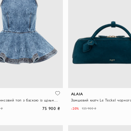
ALAIA
Жіночий джинсовий топ з баскою із щільного деніму з ефектом варенки
Замшевий клатч Le Teckel чорног
75 900 ₴
-20%
 ₴
125 900 ₴