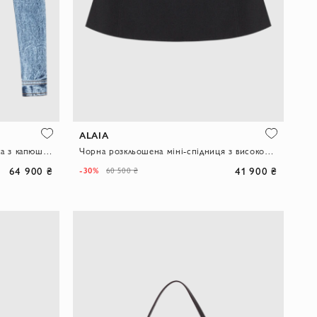
ALAIA
Жіноча укорочена джинсова куртка з капюшоном
Чорна розкльошена міні-спідниця з високою посадкою з бавовни
64 900 ₴
41 900 ₴
-30%
60 500 ₴