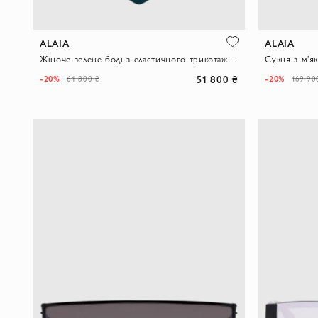
ALAIA
ALAIA
Жіноче зелене боді з еластичного трикотажу у вертикальний рубчик
51 800 ₴
-20%
-20%
64 800 ₴
169 90