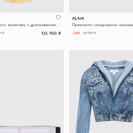
ALAIA
Сукня з м'якого трикотажу з драпіруванням жовтого кольору
135 900 ₴
-20%
0 ₴
22 500 ₴