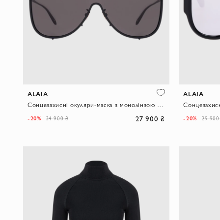
ALAIA
ALAIA
Сонцезахисні окуляри-маска з монолінзою у стилі щита чорного кольору
27 900 ₴
-20%
-20%
34 900 ₴
29 900