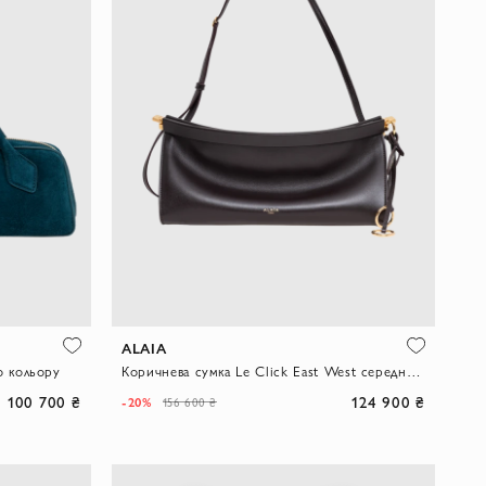
ALAIA
о кольору
Коричнева сумка Le Click East West середнього розміру з телячої шкіри
100 700 ₴
124 900 ₴
-20%
156 600 ₴