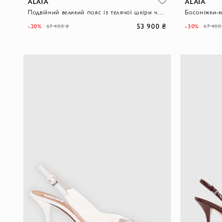
ALAIA
ALAIA
Подвійний великий пояс із телячої шкіри чорного кольору
53 900 ₴
-20%
-30%
67 400 ₴
67 400