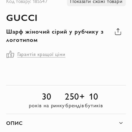
Код товару: 185547
Показати схожі товари
до
GUCCI
початку
галереї
Шарф жіночий сірий у рубчику з
зображень
логотипом
Гарантія кращої ціни
30
250+
10
років на ринку
брендів
бутиків
ОПИС