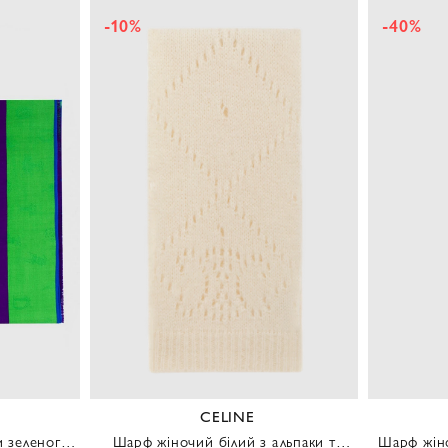
-40%
-71%
VALENTINO
льпаки та
Шарф жіночий червоний та рожевий
Шарф жіно