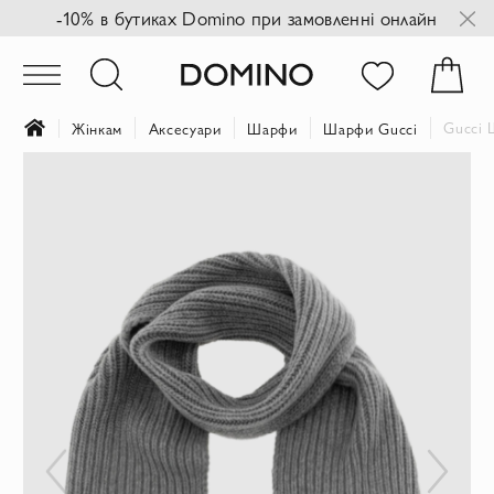
-10% в бутиках Domino при замовленні онлайн
Gucci 
Жінкам
Аксесуари
Шарфи
Шарфи Gucci
Перейти
до
кінця
галереї
зображень