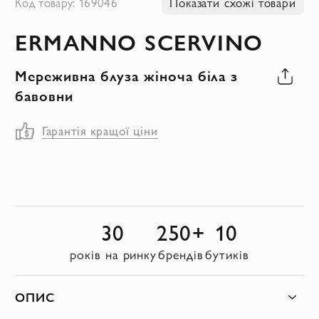
Код товару: 169046
Показати схожі товари
до
ERMANNO SCERVINO
початку
галереї
Мереживна блуза жіноча біла з
зображень
бавовни
Гарантія кращої ціни
30
250+
10
років на ринку
брендів
бутиків
ОПИС