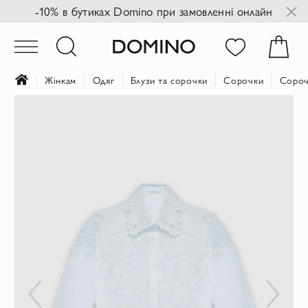
-10% в бутиках Domino при замовленні онлайн
Жінкам
Одяг
Блузи та сорочки
Сорочки
Сороч
Перейти
до
кінця
галереї
зображень