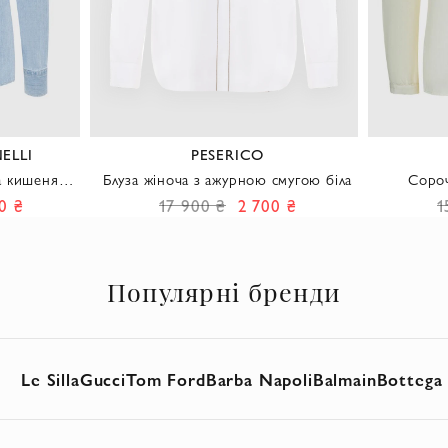
ELLI
PESERICO
та кишенями
Блуза жіноча з ажурною смугою біла
Сороч
0 ₴
17 900 ₴
2 700 ₴
1
Популярні бренди
Le Silla
Gucci
Tom Ford
Barba Napoli
Balmain
Bottega