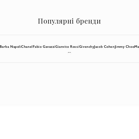
Популярні бренди
Barba Napoli
Chanel
Fabio Gavazzi
Gianvito Rossi
Givenchy
Jacob Cohen
Jimmy Choo
Ma
...