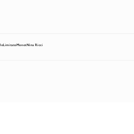
lo
Limitato
Monot
Nina Ricci