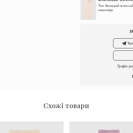
Топ бежевий жіночий
кашеміру
З
Tel
Графік р
Схожі товари
-10%