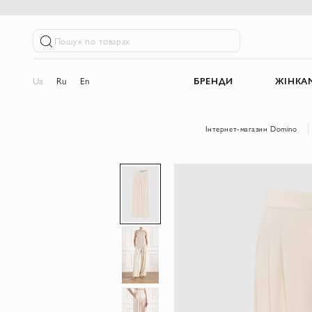
Пошук по товарах
Ua
Ru
En
БРЕНДИ
ЖІНКА
Інтернет-магазин Domino
Перейти
до
кінця
галереї
зображень