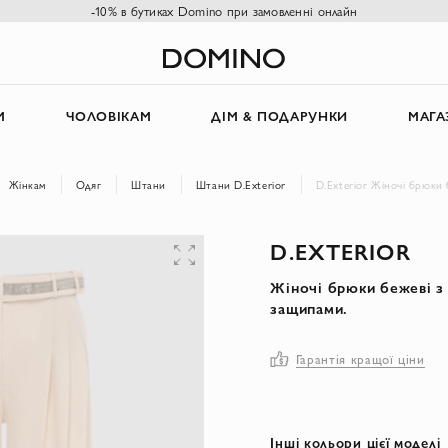
-10% в бутиках Domino при замовленні онлайн
М
ЧОЛОВІКАМ
ДІМ & ПОДАРУНКИ
МАГА
Жінкам
Одяг
Штани
Штани D.Exterior
D.Exterior Жіночі брюки
D.EXTERIOR
Жіночі брюки бежеві 
защипами.
Гарантія кращої ціни
Інші кольори цієї моделі