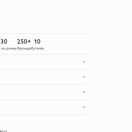
30
250+
10
в на ринку
брендів
бутиків
LLI