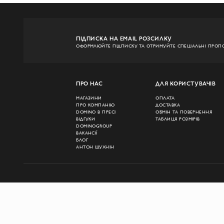
ПІДПИСКА НА EMAIL РОЗСИЛКУ
ОФОРМЛЮЙТЕ ПІДПИСКУ ТА ОТРИМУЙТЕ СПЕЦІАЛЬНІ ПРОПО
ПРО НАС
ДЛЯ КОРИСТУВАЧІВ
МАГАЗИНИ
ОПЛАТА
ПРО КОМПАНІЮ
ДОСТАВКА
DOMINO В ПРЕСІ
ОБМІН ТА ПОВЕРНЕННЯ
ВІДГУКИ
ТАБЛИЦЯ РОЗМІРІВ
DOMINOGROUP
ВАКАНСІЇ
БЛОГ
АНТОН ШУХНІН