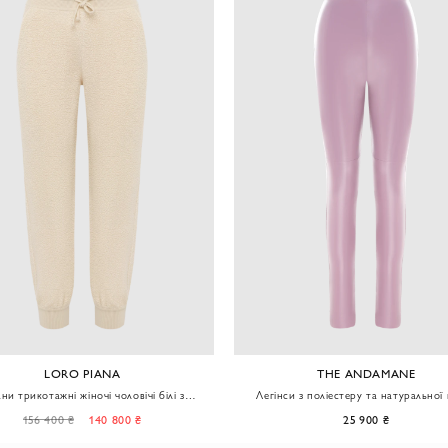
THE ANDAMANE
DIOR
си з поліестеру та натуральної шкіри
Штани класичні чорні жіночі з пояс
жіночі фіолетові
люверсами
25 900 ₴
202 900 ₴
182 600 ₴