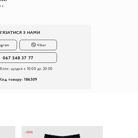
 з
В’ЯЗАТИСЯ З НАМИ
egram
Viber
067 548 37 77
оботи:
щодня з 10:00 до 20:00
Код товару: 186509
-54%
-10%