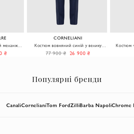
RRE
CORNELIANI
й меланж
Костюм вовняний синій у велику
Костюм ч
клітинку з делікатною текстурою
льону в с
0 ₴
77 900 ₴
26 900 ₴
чоловічий
Популярні бренди
Canali
Corneliani
Tom Ford
Zilli
Barba Napoli
Chrome 