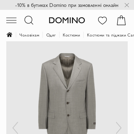
-10% в бутиках Domino при замовленні онлайн
Чоловікам
Одяг
Костюми
Костюми та піджаки Can
Перейти
до
кінця
галереї
зображень