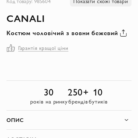
Код товару: 985604
Показати схожі товари
до
CANALI
початку
галереї
Костюм чоловічий з вовни бежевий
зображень
Гарантія кращої ціни
30
250+
10
років на ринку
брендів
бутиків
ОПИС