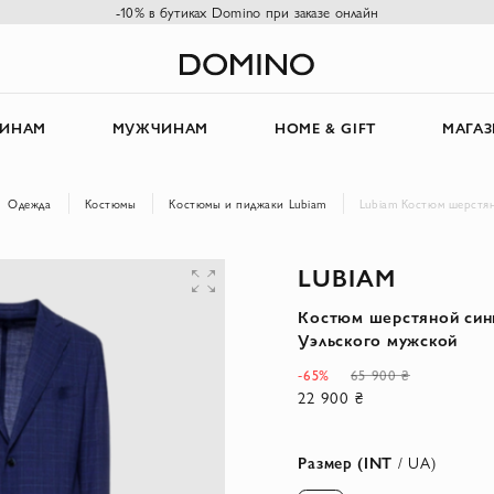
-10% в бутиках Domino при заказе онлайн
ИНАМ
МУЖЧИНАМ
HOME & GIFT
МАГА
Одежда
Костюмы
Костюмы и пиджаки Lubiam
Lubiam Костюм шерстян
LUBIAM
Костюм шерстяной сини
Уэльского мужской
-65%
65 900 ₴
22 900 ₴
Размер (INT
/ UA)