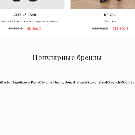
CORNELIANI
BRIONI
ой синий костюм из шерсти и шелка
Костюм
96 800 ₴
48 400 ₴
265 900 ₴
238 900 ₴
Популярные бренды
i
Barba Napoli
Loro Piana
Chrome Hearts
Doucal`s
Fendi
Stone Island
Givenchy
Gran Sa
...