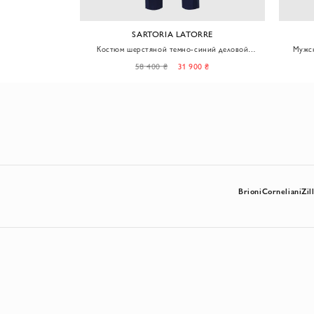
SARTORIA LATORRE
 контрастную
Костюм шерстяной темно-синий деловой
Мужск
й
мужской
0 ₴
58 400 ₴
31 900 ₴
Brioni
Corneliani
Zill