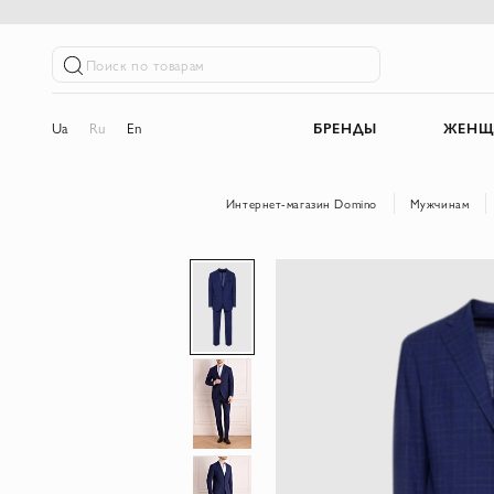
Поиск по товарам
Ua
Ru
En
БРЕНДЫ
ЖЕНЩ
Интернет-магазин Domino
Мужчинам
Пропустить
и
перейти
к
галереям
изображений