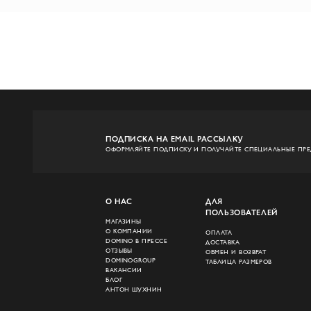
ПОДПИСКА НА EMAIL РАССЫЛКУ
ОФОРМЛЯЙТЕ ПОДПИСКУ И ПОЛУЧАЙТЕ СПЕЦИАЛЬНЫЕ ПР
О НАС
ДЛЯ
ПОЛЬЗОВАТЕЛЕЙ
МАГАЗИНЫ
О КОМПАНИИ
ОПЛАТА
DOMINO В ПРЕССЕ
ДОСТАВКА
ОТЗЫВЫ
ОБМЕН И ВОЗВРАТ
DOMINOGROUP
ТАБЛИЦА РАЗМЕРОВ
ВАКАНСИИ
БЛОГ
АНТОН ШУХНИН