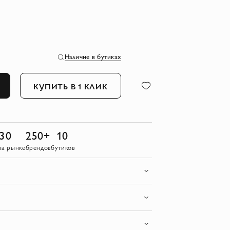
Наличие в бутиках
КУПИТЬ В 1 КЛИК
30
250+
10
на рынке
брендов
бутиков