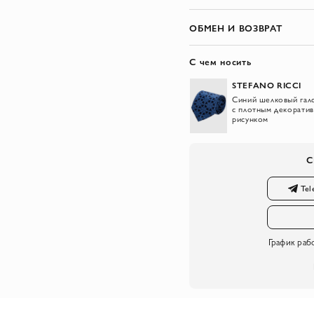
ОБМЕН И ВОЗВРАТ
С чем носить
STEFANO RICCI
Синий шелковый гал
с плотным декорати
рисунком
С
Tel
График раб