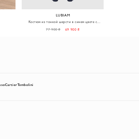
LUBIAM
Костюм из тонкой шерсти в синем цвете с
Шерстяной од
классическим кроем
77 900 ₴
69 900 ₴
77
sso
Cartier
Tombolini