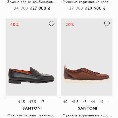
Зелено-серые комбинированные кроссовки с оранжевыми акцентами
Мужские коричневые кроссовки из замши Seta
34 900 ₴
27 900 ₴
37 900 ₴
29 900 ₴
-40%
-20%
41.5
42.5
47
40
41.5
43
44
45
46
SANTONI
SANTONI
Мужские черные пенни-лоферы Carlo с легким глянцевым блеском
Мужские коричневые кроссовки Off-duty из нубука