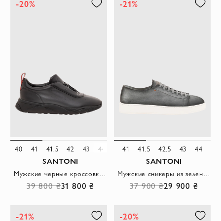
-20%
-21%
40
41
41.5
42
43
44
45
41
41.5
42.5
43
44
SANTONI
SANTONI
Мужские черные кроссовки из гладкой кожи с перфорацией
Мужские сникеры из зеленой патинированной замши с мягкой текстурой
39 800 ₴
31 800 ₴
37 900 ₴
29 900 ₴
-21%
-20%