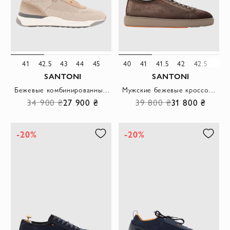
41
42.5
43
44
45
40
41
41.5
42
42.5
43
SANTONI
SANTONI
Бежевые комбинированные кроссовки с оранжевой отделкой
Мужские бежевые кроссовки из замши на шнуровке
34 900 ₴
27 900 ₴
39 800 ₴
31 800 ₴
-20%
-20%