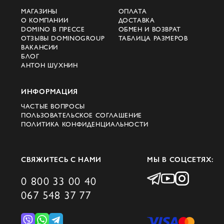
для создания безупречного образа.
МАГАЗИНЫ
ОПЛАТА
О КОМПАНИИ
ДОСТАВКА
Покупка Коллекций
DOMINO В ПРЕССЕ
ОБМЕН И ВОЗВРАТ
ОТЗЫВЫ DOMINOGROUP
ТАБЛИЦА РАЗМЕРОВ
Santoni в Киеве
ВАКАНСИИ
БЛОГ
АНТОН ШУХНИН
В Domino вы найдете последние мужские
коллекции Santoni, которые сочетают в
ИНФОРМАЦИЯ
себе роскошь и практичность. Наш
ЧАСТЫЕ ВОПРОСЫ
интернет-магазин предлагает удобный и
ПОЛЬЗОВАТЕЛЬСКОЕ СОГЛАШЕНИЕ
ПОЛИТИКА КОНФИДЕНЦИАЛЬНОСТИ
доступный способ обновить ваш
гардероб в соответствии с последними
модными тенденциями.
СВЯЖИТЕСЬ С НАМИ
МЫ В СОЦСЕТЯХ:
Преимущества Покупки через
0 800 33 00 40
Domino
067 548 37 77
Эксклюзивный выбор: Большой
ассортимент продукции Santoni,