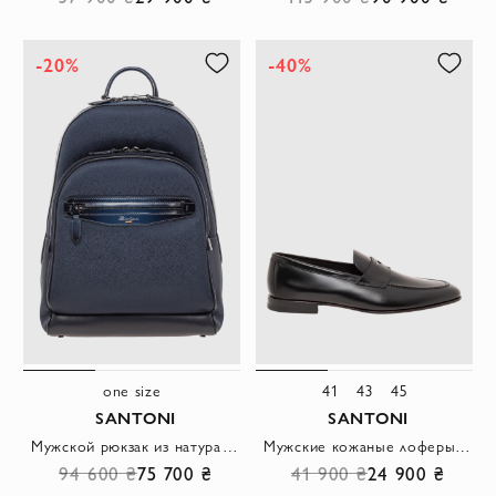
-20%
-40%
one size
41
43
45
SANTONI
SANTONI
Мужской рюкзак из натуральной кожи в глубоком темно-синем цвете
Мужские кожаные лоферы черные с классическим дизайном
94 600 ₴
75 700 ₴
41 900 ₴
24 900 ₴