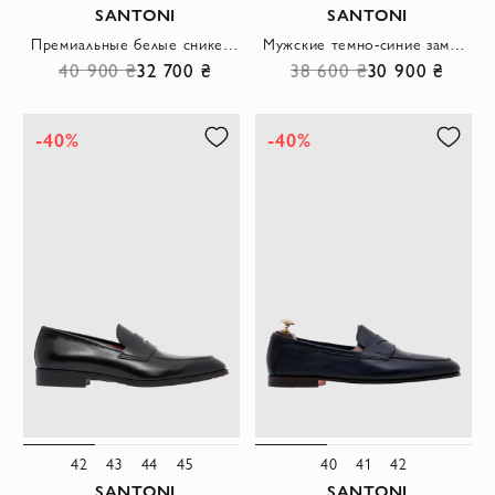
SANTONI
SANTONI
Премиальные белые сникеры с контрастными акцентами
Мужские темно-синие замшевые сникеры в стиле минимализм
40 900 ₴
32 700 ₴
38 600 ₴
30 900 ₴
-40%
-40%
42
43
44
45
40
41
42
SANTONI
SANTONI