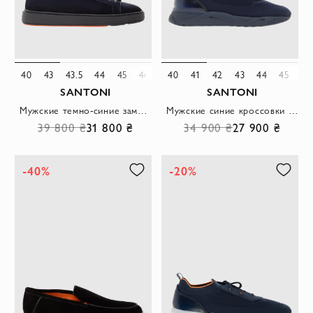
40
43
43.5
44
45
46
40
41
42
43
44
45
46
SANTONI
SANTONI
Мужские темно-синие замшевые кроссовки ярко-оранжевой деталью
Мужские синие кроссовки из эластичного трикотажа
39 800 ₴
31 800 ₴
34 900 ₴
27 900 ₴
-40%
-20%