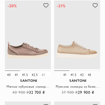
-20%
-21%
40
41
41.5
42.5
43
44
46
41
41.5
42
43
SANTONI
SANTONI
Мягкие нубуковые сникеры Monte Carlo бежевого цвета
Мужские сникеры из бежевой патинированной замши с мягкой текстурой
40 900 ₴
32 700 ₴
37 900 ₴
29 900 ₴