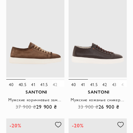
40
40.5
41
41.5
42
43
40
44
41
45
41.5
42
43
43.5
SANTONI
SANTONI
Мужские коричневые замшевые сникеры Julien на белой подошве
Мужские кожаные сникеры Cleanic коричневого цвета
37 900 ₴
29 900 ₴
33 900 ₴
26 900 ₴
-20%
-20%