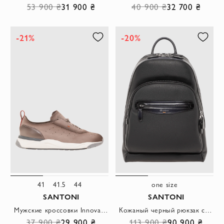
53 900 ₴
31 900 ₴
40 900 ₴
32 700 ₴
-21%
-20%
41
41.5
44
one size
SANTONI
SANTONI
Мужские кроссовки Innova в бежевом цвете из высококачественного нубука
Кожаный черный рюкзак с двумя основными отделениями на молнии
37 900 ₴
29 900 ₴
113 900 ₴
90 900 ₴