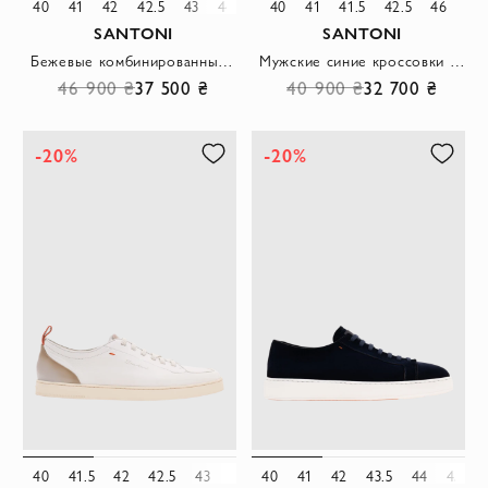
40
41
42
42.5
43
44
45
40
46
41
41.5
42.5
46
SANTONI
SANTONI
Бежевые комбинированные кроссовки с оранжевыми деталями
Мужские синие кроссовки Monte Carlo из премиальной ультрамягкой замши темно-синего цвета
46 900 ₴
37 500 ₴
40 900 ₴
32 700 ₴
-20%
-20%
40
41.5
42
42.5
43
44
40
45
41
46
42
43.5
44
45