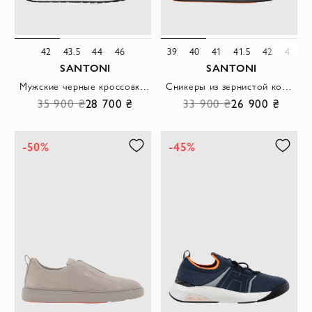
42
43.5
44
46
39
40
41
41.5
42
42.5
SANTONI
SANTONI
Мужские черные кроссовки из эластичного трикотажа с нубуковыми вставками
Сникеры из зернистой кожи с лаконичной прострочкой и матовой подошвой
35 900 ₴
28 700 ₴
33 900 ₴
26 900 ₴
-50%
-45%