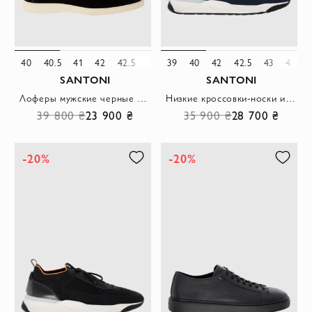
40
40.5
41
42
42.5
44
39
40
42
42.5
43
43.5
SANTONI
SANTONI
Лоферы мужские черные из нубука
Низкие кроссовки-носки из эластичной ткани с акцентами из нубука
39 800 ₴
23 900 ₴
35 900 ₴
28 700 ₴
-20%
-20%