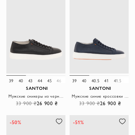
39
40
43
44
45
46
48
39
40
40.5
41
41.5
42.5
SANTONI
SANTONI
Мужские сникеры из черной натуральной кожи на белой подошве
Мужские синие кроссовки из зернистой кожи
33 900 ₴
26 900 ₴
33 900 ₴
26 900 ₴
-50%
-51%