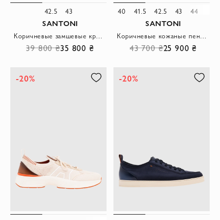
42.5
43
40
41.5
42.5
43
44
45
SANTONI
SANTONI
Коричневые замшевые кроссовки с контрастной отделкой
Коричневые кожаные пенни-лоферы с градиентным окрашиванием
39 800 ₴
35 800 ₴
43 700 ₴
25 900 ₴
-20%
-20%