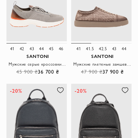
41
42
43
44
45
46
41
41.5
42.5
43
44
SANTONI
SANTONI
Мужские серые кроссовки Easy Bounce из эластичного трикотажа
Мужские плетеные замшевые сникеры бежевого цвета
45 900 ₴
36 700 ₴
47 900 ₴
37 900 ₴
-20%
-20%