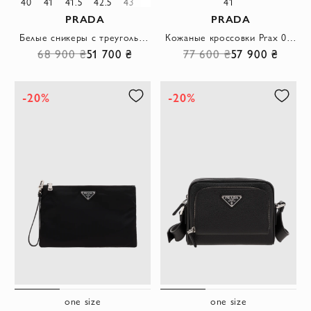
40
41
41.5
42.5
43
43.5
44
45
46
41
PRADA
PRADA
Белые сникеры с треугольным логотипом и контрастной пяткой
Кожаные кроссовки Prax 01 с удобной резиновой подошвой
68 900 ₴
51 700 ₴
77 600 ₴
57 900 ₴
-20%
-20%
one size
one size