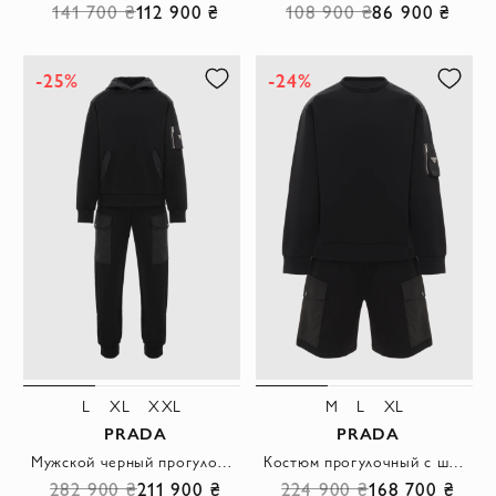
141 700 ₴
112 900 ₴
108 900 ₴
86 900 ₴
-25%
-24%
L
XL
XXL
M
L
XL
PRADA
PRADA
Мужской черный прогулочный костюм с логотипом
Костюм прогулочный с шортами черный мужской
282 900 ₴
211 900 ₴
224 900 ₴
168 700 ₴