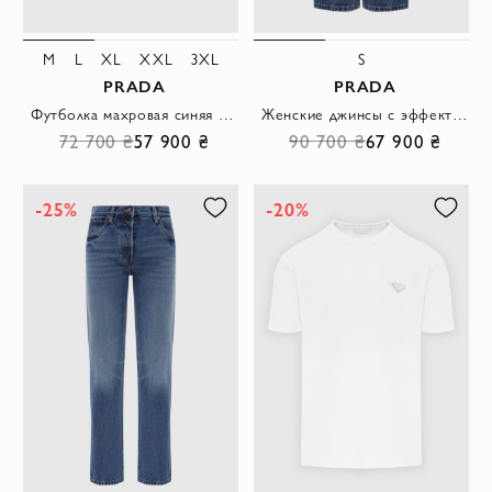
M
L
XL
XXL
3XL
S
PRADA
PRADA
Футболка махровая синяя с треугольным логотипом
Женские джинсы с эффектом потертости синие
72 700 ₴
57 900 ₴
90 700 ₴
67 900 ₴
-25%
-20%