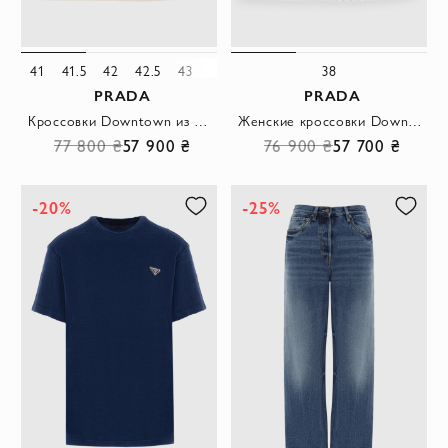
41
41.5
42
42.5
43
45
38
PRADA
PRADA
Кроссовки Downtown из Re-Nylon и замши серые с логотипом
Женские кроссовки Downtown Panelled из натуральной кожи белые
77 800 ₴
57 900 ₴
76 900 ₴
57 700 ₴
-20%
-25%