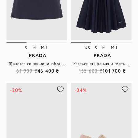
S
M
M-L
XS
S
M
M-L
PRADA
PRADA
Женская синяя мини-юбка расклешенная на шнурке
Расклешенное мини-платье круглой горловиной из хлопка синее
61 900 ₴
46 400 ₴
135 600 ₴
101 700 ₴
-20%
-24%