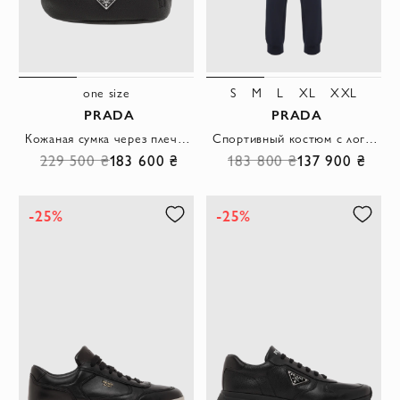
one size
S
M
L
XL
XXL
PRADA
PRADA
Кожаная сумка через плечо Cross черная
Спортивный костюм с логотипом темно-синий мужской
229 500 ₴
183 600 ₴
183 800 ₴
137 900 ₴
-25%
-25%