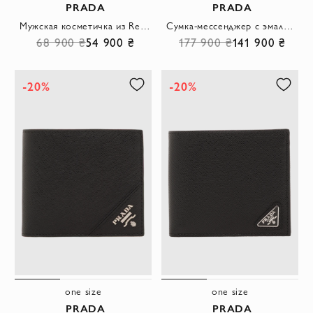
PRADA
PRADA
Мужская косметичка из Re-Nylon и кожи Saffiano черная
Cумка-мессенджер с эмалевым логотипом из кожи Saffiano
68 900 ₴
54 900 ₴
177 900 ₴
141 900 ₴
-20%
-20%
one size
one size
PRADA
PRADA