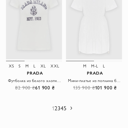
XS
S
M
L
XL
XXL
M
M-L
L
PRADA
PRADA
Футболка из белого хлопка с графическим логотипом женская
Мини-платье из поплина белое
82 900 ₴
61 900 ₴
135 900 ₴
101 900 ₴
1
2
3
4
5
Следующий