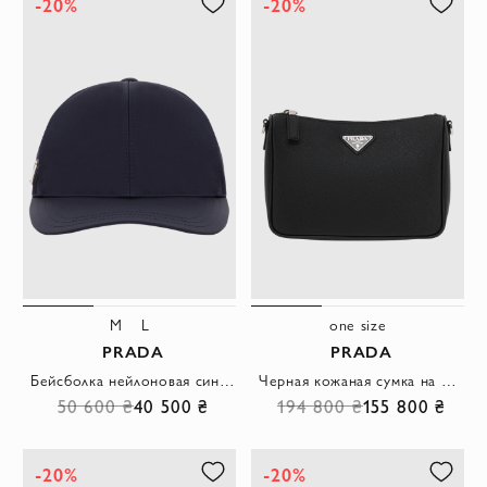
-20%
-20%
M
L
one size
PRADA
PRADA
Бейсболка нейлоновая синяя с треугольным логотипом
Черная кожаная сумка на молнии с логотипом
50 600 ₴
40 500 ₴
194 800 ₴
155 800 ₴
-20%
-20%