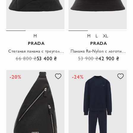
M
M
L
XL
PRADA
PRADA
Стеганая панама с треугольным логотипом черная женская
Панама Re-Nylon с логотипом черная мужская
66 800 ₴
53 400 ₴
53 900 ₴
42 900 ₴
-20%
-24%