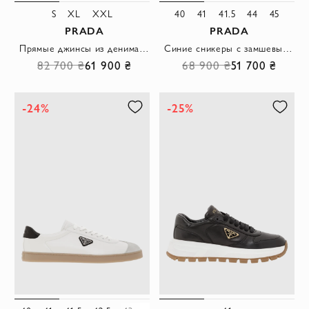
S
XL
XXL
40
41
41.5
44
45
PRADA
PRADA
Прямые джинсы из денима синие мужские
Синие сникеры с замшевыми вставками и треугольным логотипом
82 700 ₴
61 900 ₴
68 900 ₴
51 700 ₴
-24%
-25%