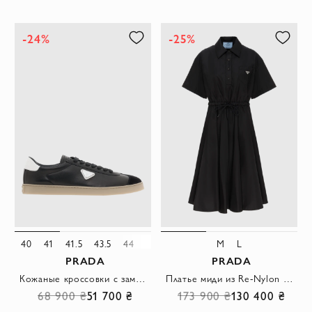
-24%
-25%
40
41
41.5
43.5
44
46
M
L
PRADA
PRADA
Кожаные кроссовки с замшевыми деталями черные
Платье миди из Re-Nylon черное с логотипом
68 900 ₴
51 700 ₴
173 900 ₴
130 400 ₴