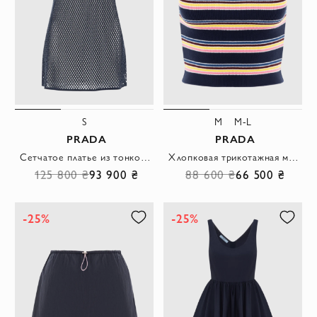
S
M
M-L
PRADA
PRADA
Сетчатое платье из тонкой хлопковой пряжи синее
Хлопковая трикотажная майка облегающего кроя в полоску
125 800 ₴
93 900 ₴
88 600 ₴
66 500 ₴
-25%
-25%