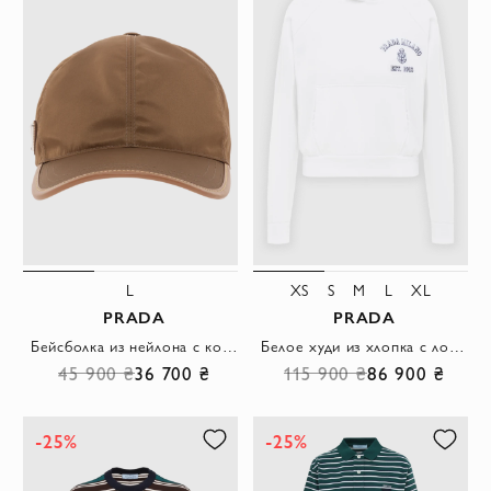
L
XS
S
M
L
XL
PRADA
PRADA
Бейсболка из нейлона с кожаными деталями коричневая мужская
Белое худи из хлопка с логотипом
45 900 ₴
36 700 ₴
115 900 ₴
86 900 ₴
-25%
-25%