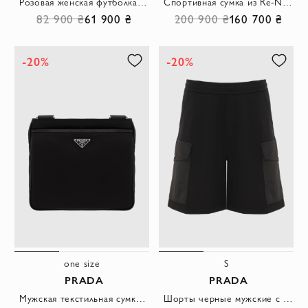
Розовая женская футболка с логотипом из хлопка
Спортивная сумка из Re-Nylon и кожи Saffiano черная
82 900 ₴
61 900 ₴
200 900 ₴
160 700 ₴
-20%
-20%
one size
S
PRADA
PRADA
Мужская текстильная сумка через плечо черная
Шорты черные мужские с большими накладными карманами