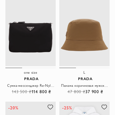
one size
L
PRADA
PRADA
Cумка-мессенджер Re-Nylon с эмалевым треугольным логотипом
Панама коричневая мужская с логотипом
143 500 ₴
114 800 ₴
47 800 ₴
37 900 ₴
-20%
-25%