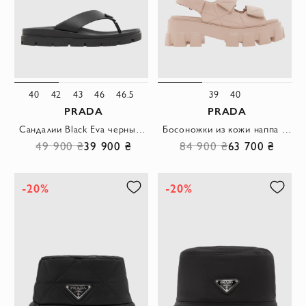
40
42
43
46
46.5
39
40
PRADA
PRADA
Сандалии Black Eva черные мужские с логотипом
Босоножки из кожи наппа Monolith бежевые женские
49 900 ₴
39 900 ₴
84 900 ₴
63 700 ₴
-20%
-20%