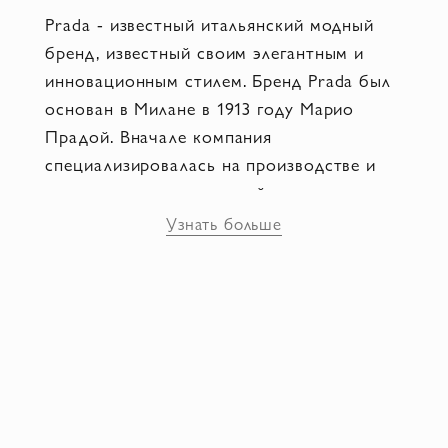
Prada - известный итальянский модный
бренд, известный своим элегантным и
инновационным стилем. Бренд Prada был
основан в Милане в 1913 году Марио
Прадой. Вначале компания
специализировалась на производстве и
продаже кожаных изделий, таких как
чемоданы и сумки. Prada стала известной
Узнать больше
своим минималистичным дизайном и
инновационными материалами. Бренд
смело экспериментирует с текстилем,
кожей и другими материалами, создавая
уникальные и высококачественные
продукты. Бренд Prada славится своим
использованием геометрических форм в
своих коллекциях. Это могут быть сумки,