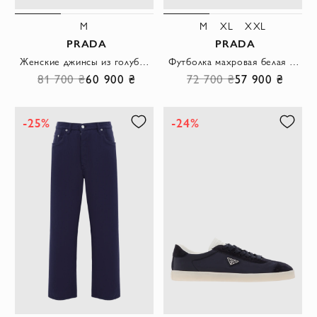
M
M
XL
XXL
PRADA
PRADA
Женские джинсы из голубого хлопка с пятью карманами
Футболка махровая белая мужская из хлопка
81 700 ₴
60 900 ₴
72 700 ₴
57 900 ₴
-25%
-24%