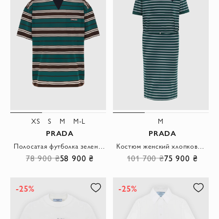
XS
S
M
M-L
M
PRADA
PRADA
Полосатая футболка зеленая женская из хлопка
Костюм женский хлопковый зеленый в полоску
78 900 ₴
58 900 ₴
101 700 ₴
75 900 ₴
-25%
-25%