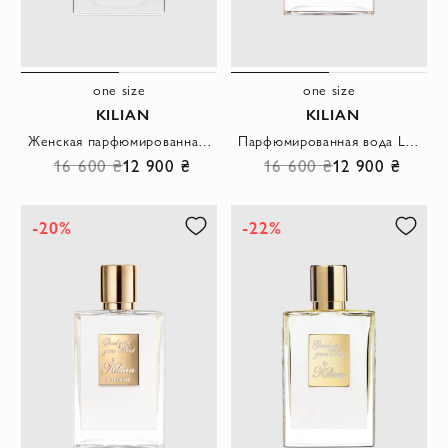
one size
one size
KILIAN
KILIAN
Женская парфюмированная вода Straight to Heaven 50мл
Парфюмированная вода Love Don`t Be Shy для женщин
16 600 ₴
12 900 ₴
16 600 ₴
12 900 ₴
-20%
-22%