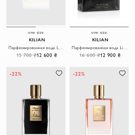
one size
one size
KILIAN
KILIAN
Парфюмированная вода Love Dont Be Shy Eau Fraiche для женщин
Парфюмированная вода Liaisons Dangereuses Typical Me 50 мл
15 700 ₴
12 600 ₴
16 600 ₴
12 900 ₴
-22%
-22%