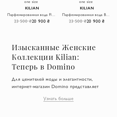
one size
one size
KILIAN
KILIAN
Парфюмированная вода Flower of Immortality
Парфюмированная вода Bamboo Harmony
23 500 ₴
20 900 ₴
23 500 ₴
20 900 ₴
Изысканные Женские
Коллекции Kilian:
Теперь в Domino
Для ценителей моды и элегантности,
интернет-магазин Domino представляет
новые поступления женских коллекций от
Узнать больше
Kilian. Эти коллекции сочетают в себе
изысканность и современные тенденции,
предлагая уникальные и элегантные