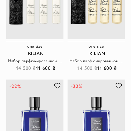
one size
one size
KILIAN
KILIAN
Набор парфюмированной воды Straight to Heaven, White Cristal для женщин
Набор парфюмированной воды Black Phantom \"Memento Mori\" для женщин
14 500 ₴
11 600 ₴
14 500 ₴
11 600 ₴
-22%
-22%