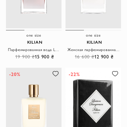
one size
one size
KILIAN
KILIAN
Парфюмированная вода Love Dont Be Shy Extreme для женщин
Женская парфюмированная вода Can't Stop Loving You 50мл
19 900 ₴
15 900 ₴
16 600 ₴
12 900 ₴
-20%
-22%