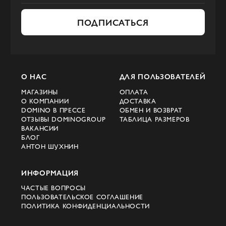
Использование премиум тканей для
ПОДПИСАТЬСЯ
создания одежды, которая радует своей
износостойкостью и комфортом.
Многообразие выбора: От элегантных
платьев до стильных повседневных
нарядов, в коллекциях Kilian каждая
О НАС
ДЛЯ ПОЛЬЗОВАТЕЛЕЙ
женщина найдет что-то особенное.
МАГАЗИНЫ
ОПЛАТА
О КОМПАНИИ
ДОСТАВКА
Как Выбрать и
DOMINO В ПРЕССЕ
ОБМЕН И ВОЗВРАТ
ОТЗЫВЫ DOMINOGROUP
ТАБЛИЦА РАЗМЕРОВ
Приобрести Коллекции
ВАКАНСИИ
БЛОГ
Kilian в Киеве и Львове
АНТОН ШУХНИН
Domino упрощает процесс выбора и
ИНФОРМАЦИЯ
покупки одежды от Kilian для жителей
ЧАСТЫЕ ВОПРОСЫ
ПОЛЬЗОВАТЕЛЬСКОЕ СОГЛАШЕНИЕ
Украины. Благодаря широкому
ПОЛИТИКА КОНФИДЕНЦИАЛЬНОСТИ
ассортименту и удобному сервису,