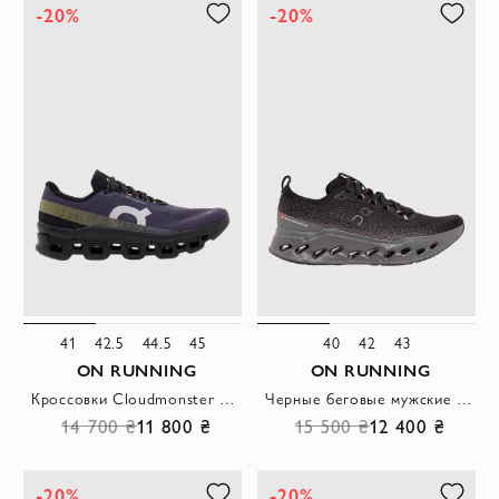
-20%
-20%
41
42.5
44.5
45
40
42
43
ON RUNNING
ON RUNNING
Кроссовки Cloudmonster 1 повседневные c амортизирующей системой CloudTec
Черные беговые мужские кроссовки Cloudsurfer Max
14 700 ₴
11 800 ₴
15 500 ₴
12 400 ₴
-20%
-20%