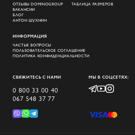
ОТЗЫВЫ DOMINOGROUP
ТАБЛИЦА РАЗМЕРОВ
для молодых инновационных спортивных
ВАКАНСИИ
брендов. Это помогло On быстро
БЛОГ
АНТОН ШУХНИН
привлечь внимание клиентов и выйти на
международный рынок.
ИНФОРМАЦИЯ
Философия бренда
ЧАСТЫЕ ВОПРОСЫ
ПОЛЬЗОВАТЕЛЬСКОЕ СОГЛАШЕНИЕ
ПОЛИТИКА КОНФИДЕНЦИАЛЬНОСТИ
Миссия Running On — вдохновлять
человека через движение, ведь именно
оно помогает войти в состояние потока и
СВЯЖИТЕСЬ С НАМИ
МЫ В СОЦСЕТЯХ:
почувствовать свободу действий.
0 800 33 00 40
Поэтому бренд рассматривает свою
067 548 37 77
продукцию не просто как спортивную
экипировку, а как инструмент, который
делает бег и активный образ жизни более
естественным, комфортным и
вдохновляющим.