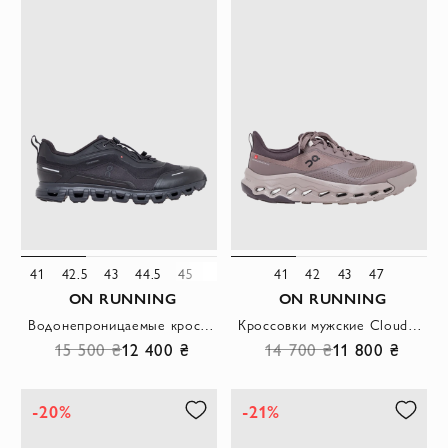
41
42.5
43
44.5
45
46
47
47.5
41
42
43
47
ON RUNNING
ON RUNNING
Водонепроницаемые кроссовки Cloud 6 Geo черного цвета
Кроссовки мужские Cloudhorizon 2 коричневого цвета для пеших прогулок
15 500 ₴
12 400 ₴
14 700 ₴
11 800 ₴
-20%
-21%