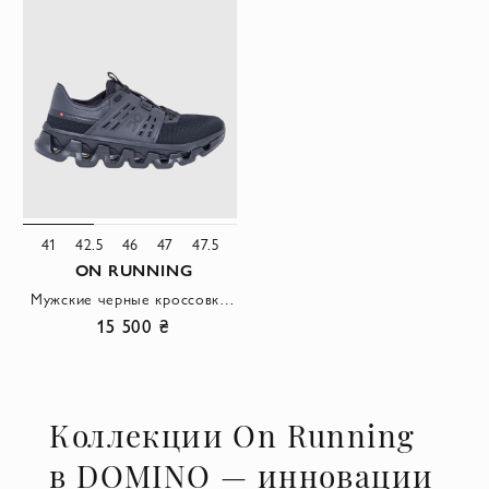
41
42.5
46
47
47.5
ON RUNNING
Мужские черные кроссовки Cloudswift Amp с системой амортизации
15 500 ₴
Коллекции On Running
в DOMINO — инновации