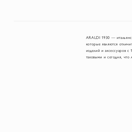
ARALDI 1930 — итальянск
которые являются отличи
изделий и аксессуаров с 
таковыми и сегодня, что 
ремень ARALDI изготовле
придать уникальную отдел
ARALDI 1930 предлагает 