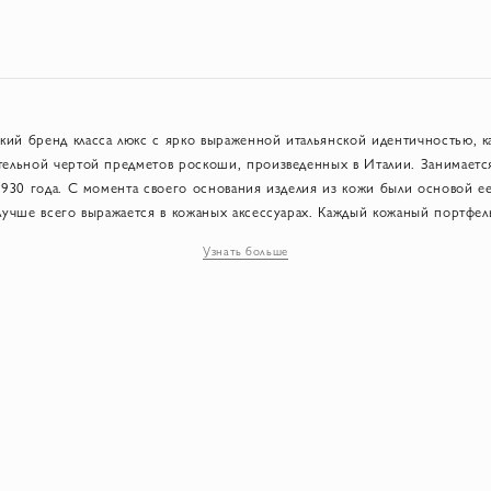
ий бренд класса люкс с ярко выраженной итальянской идентичностью, ка
тельной чертой предметов роскоши, произведенных в Италии. Занимаетс
1930 года. С момента своего основания изделия из кожи были основой е
лучше всего выражается в кожаных аксессуарах. Каждый кожаный портфел
н вручную в Милане из лучшей кожи, которая была окрашена вручную, 
Узнать больше
ку и характер. Обладая более чем 85-летней семейной традицией в качес
разнообразную продукцию для мужчин: сумки, небольшие изделия из ко