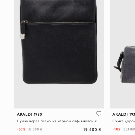
ARALDI 1930
ARALDI 19
Сумка через плечо из чёрной сафьяновой кожи с внешним карманом на молнии
Сумка дорож
19 400 ₴
-50%
-10%
38 800 ₴
683 80