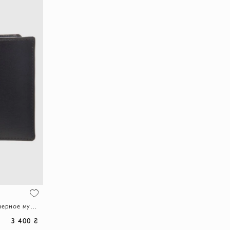
Портмоне кожаное без застежки черное мужское
3 400 ₴