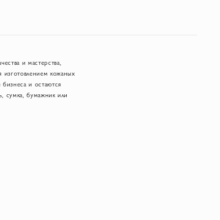
чества и мастерства,
я изготовлением кожаных
е бизнеса и остаются
ь, сумка, бумажник или
чтобы каждому изделию
тве мастеров-кожевников,
жи, ремни и обувь