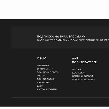
ПОДПИСКА НА EMAIL РАССЫЛКУ
ОФОРМЛЯЙТЕ ПОДПИСКУ И ПОЛУЧАЙТЕ СПЕЦИАЛЬНЫЕ ПР
О НАС
ДЛЯ
ПОЛЬЗОВАТЕЛЕЙ
МАГАЗИНЫ
О КОМПАНИИ
ОПЛАТА
DOMINO В ПРЕССЕ
ДОСТАВКА
ОТЗЫВЫ
ОБМЕН И ВОЗВРАТ
DOMINOGROUP
ТАБЛИЦА РАЗМЕРОВ
ВАКАНСИИ
БЛОГ
АНТОН ШУХНИН