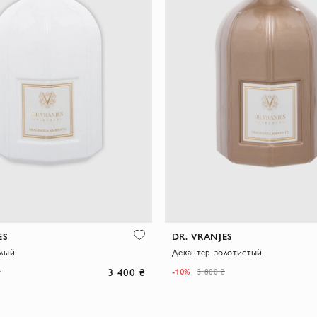
ES
DR. VRANJES
елый
Декантер золотистый
3 400 ₴
-10%
₴
3 800 ₴