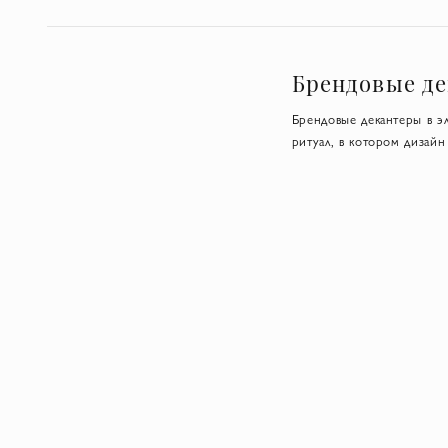
Брендовые де
Брендовые декантеры в э
ритуал, в котором дизай
хрусталя, такие деканте
подобранный аромат по в
только фирменный аромат
изящные механизмы распы
запоминающуюся атмосфер
такими материалами, как 
продуманных деталях и м
Правила подб
Обратите внимание на 
класса, так как они не т
изменяя его профиль.
Согласуйте со стилем 