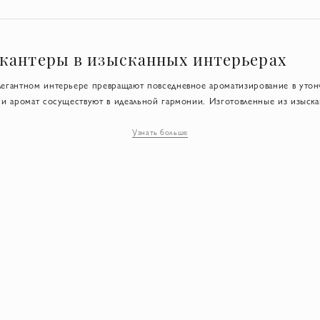
кантеры в изысканных интерьерах
легантном интерьере превращают повседневное ароматизирование в уто
н и аромат сосуществуют в идеальной гармонии. Изготовленные из изыска
ры напоминают предметы искусства, дополняя визуальную композицию и м
сему помещению. Размещенные на журнальном столике, консоли или тум
Узнать больше
, но и ощущение гармонии и утонченности. Нежное движение ароматич
ления обеспечивают непрерывный, но ненавязчивый аромат, создавая у
у. Дизайнерский декантер становится продолжением стиля интерьера, 
камень, дерево и текстиль, и подчеркивая идею о том, что истинная элега
ультисенсорных впечатлениях.
ора дизайнерского декантера для аром
качество материала. Выбирайте эксклюзивные декантеры из хрусталя или 
олько выглядят более изысканно, но и сохраняют стабильность аромата с 
интерьера. Минималистичное пространство требует чистых линий и проз