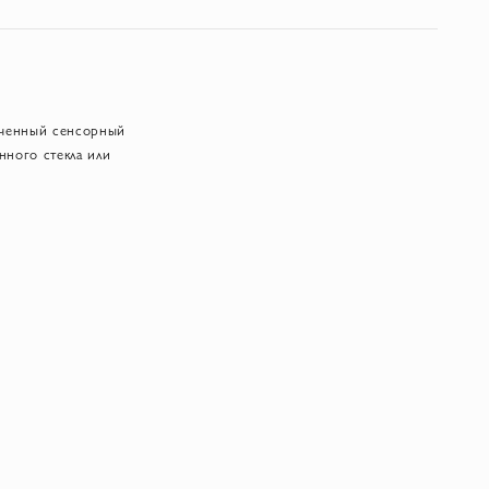
нченный сенсорный
нного стекла или
ягко рассеивая тщательно
бочке, они привносят не
еских палочек или
ютную и
гармонично сочетаясь с
нтность заключается в
ата
толстого стекла премиум-
течением времени, не
рачных форм, в то время