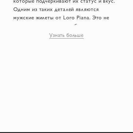
которые подчёркивают их статус и вкус.
Одним из таких деталей являются
мужские жилеты от Loro Piana. Это не
просто предмет гардероба, это символ
качества, стиля и комфорта.
Узнать больше
Материалы премиум-класса
для истинных ценителей
Бренд Лоро Пиана известен своим
безупречным вкусом и вниманием к
деталям. Использование таких
материалов как нейлон, полиамид и,
конечно, кашемир, делает каждый жилет
уникальным. Жилеты из кашемира
идеально подходят для прохладного
времени года, обеспечивая тепло и уют, в
то время как модели из нейлона и