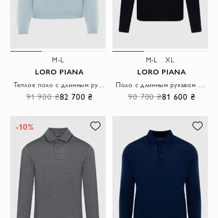
M-L
M-L
XL
LORO PIANA
LORO PIANA
Теплое поло с длинным рукавом из кашемира голубое женское
Поло с длинным рукавом из мягкого трикотажа тёмно-синего цвета
91 900 ₴
82 700 ₴
90 700 ₴
81 600 ₴
-10%