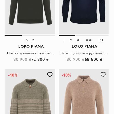
S
M
S
M
XL
XXL
5XL
LORO PIANA
LORO PIANA
Поло с длинными рукавами из ультратонкой шерсти Wish зеленое
Поло с длинным рукавом шерстяное чёрно-синее приталенное на пуговицах мужское
80 900 ₴
72 800 ₴
80 900 ₴
68 800 ₴
-10%
-10%