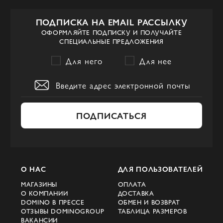
полиамида гарантируют лёгкость и
ПОДПИСКА НА EMAIL РАССЫЛКУ
практичность.
ОФОРМЛЯЙТЕ ПОДПИСКУ И ПОЛУЧАЙТЕ
СПЕЦИАЛЬНЫЕ ПРЕДЛОЖЕНИЯ
Модные тренды в разных
городах
Для него
Для нее
Современные мужчины в городах, таких
как Киев, Одесса и Чернигов, следят за
модными тенденциями и стремятся
ПОДПИСАТЬСЯ
выглядеть стильно в любой ситуации. В
этом им помогает мужская одежда от
Loro Piana. Благодаря широкому
ассортименту, представленному на
О НАС
ДЛЯ ПОЛЬЗОВАТЕЛЕЙ
официальном сайте Domino, каждый
МАГАЗИНЫ
ОПЛАТА
сможет найти идеальный жилет для себя.
О КОМПАНИИ
ДОСТАВКА
DOMINO В ПРЕССЕ
ОБМЕН И ВОЗВРАТ
Мужские жилеты:
ОТЗЫВЫ DOMINOGROUP
ТАБЛИЦА РАЗМЕРОВ
элегантность и
ВАКАНСИИ