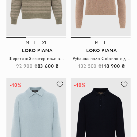
M
L
XL
M
L
LORO PIANA
LORO PIANA
Шерстяной свитер-поло зеленый с рельефными полосами и молнией
Рубашка поло Colonno с длинным рукавом из мягкого кашемира коричневая
92 900 ₴
83 600 ₴
132 500 ₴
118 900 ₴
-10%
-10%