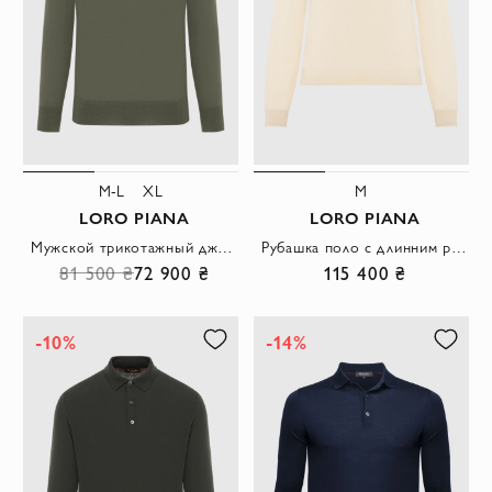
M-L
XL
M
LORO PIANA
LORO PIANA
Мужской трикотажный джемпер-поло оливкового цвета с длинными рукавами
Рубашка поло с длинним рукавом из Baby кашемира
81 500 ₴
72 900 ₴
115 400 ₴
-10%
-14%