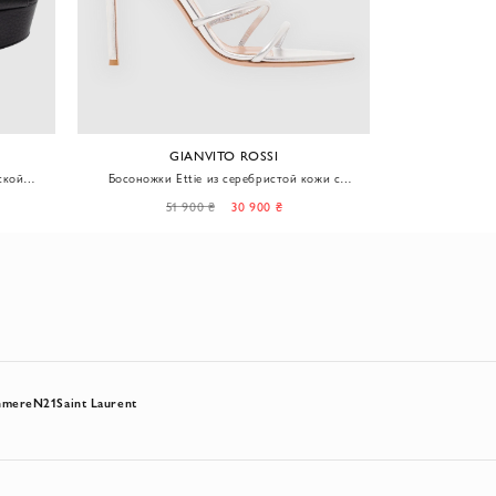
GIANVITO ROSSI
G
ской
Босоножки Ettie из серебристой кожи с
Босоножки с 
тке
асимметричным дизайном
51 900 ₴
30 900 ₴
47
hmere
N21
Saint Laurent