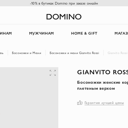
-10% в бутиках Domino при заказе онлайн
ИНАМ
МУЖЧИНАМ
HOME & GIFT
МАГА
вь
Босоножки и Мюли
Босоножки и мюли Gianvito Rossi
Gianvito Ros
GIANVITO ROSS
Босоножки женские ко
плетеным верхом
Гарантия лучшей цены