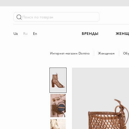
Поиск по товарам
Ua
Ru
En
БРЕНДЫ
ЖЕНЩ
Интернет-магазин Domino
Женщинам
Обу
Пропустить
и
перейти
к
галереям
изображений