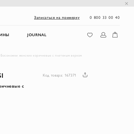
0 800 33 00 40
Записаться на примерку
ЗИНЫ
JOURNAL
si Босоножки женские коричневые с плетеным верхом
I
Код товара: 167371
ричневые с