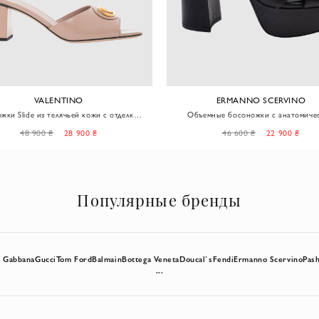
VALENTINO
ERMANNO SCERVINO
жки Slide из телячьей кожи с отделкой
Объемные босоножки с анатомиче
VLogo Signature бежевые
подошвой и ремешком на щиколо
48 900 ₴
28 900 ₴
46 600 ₴
22 900 ₴
Популярные бренды
& Gabbana
Gucci
Tom Ford
Balmain
Bottega Veneta
Doucal`s
Fendi
Ermanno Scervino
Pas
...