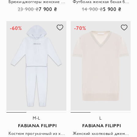
Брюки-джоггеры женские хлопковые белые
Футболка женская белая базовая
23 900 ₴
7 900 ₴
14 900 ₴
5 900 ₴
-60%
-70%
M-L
L
FABIANA FILIPPI
FABIANA FILIPPI
Костюм прогулочный из хлопка и эластана белый женский
Женский хлопковый джемпер светлого оттенка с V-образным вырезом и трикотажной отделкой