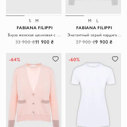
S
M
M
L
FABIANA FILIPPI
FABIANA FILIPPI
Блуза женская шелковая с серебряной полоской на горловине белая
Элегантный серый кардиган с люрексом в отделке и мягким шёлковым блеском
33 900 ₴
11 900 ₴
27 900 ₴
9 900 ₴
-64%
-60%