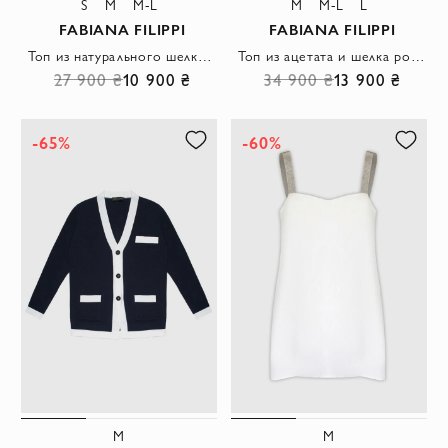
S
M
M-L
M
M-L
L
FABIANA FILIPPI
FABIANA FILIPPI
Топ из натурального шелка нежно-пудрового оттенка
Топ из ацетата и шелка розовый женский
27 900 ₴
10 900 ₴
34 900 ₴
13 900 ₴
-65%
-60%
M
M