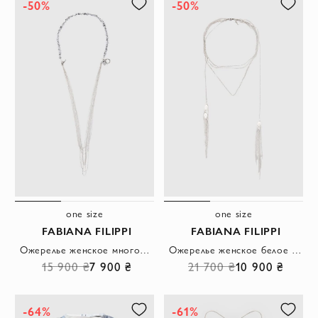
-50%
-50%
one size
one size
FABIANA FILIPPI
FABIANA FILIPPI
Ожерелье женское многослойное серое из металлических цепочек
Ожерелье женское белое с жемчужными подвесками и бахромой
15 900 ₴
7 900 ₴
21 700 ₴
10 900 ₴
-64%
-61%