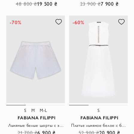
48 800 ₴
19 500 ₴
23 900 ₴
7 900 ₴
-70%
-60%
S
M
M-L
S
FABIANA FILIPPI
FABIANA FILIPPI
Льняные белые шорты с эластичным поясом
Платье льняное белое с блестящей вставкой и контрастным поясом женское
21 700 ₴
6 900 ₴
52 900 ₴
20 900 ₴