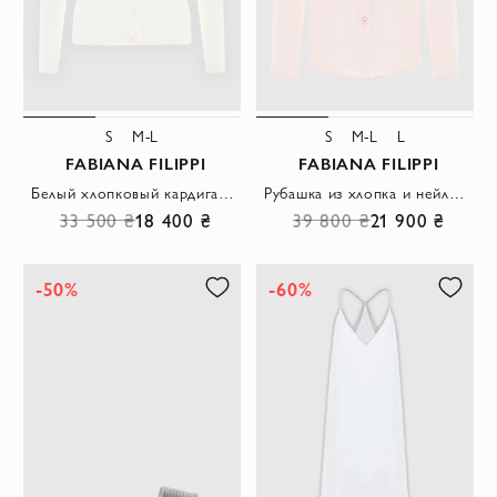
S
M-L
S
M-L
L
FABIANA FILIPPI
FABIANA FILIPPI
Белый хлопковый кардиган в рубчик с длинным рукавом
Рубашка из хлопка и нейлона женская розовая
33 500 ₴
18 400 ₴
39 800 ₴
21 900 ₴
-50%
-60%