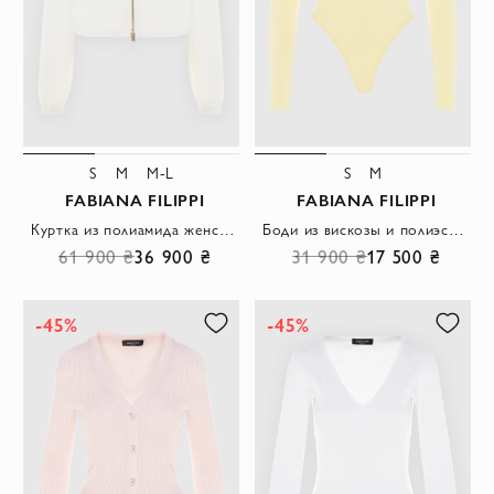
S
M
M-L
S
M
FABIANA FILIPPI
FABIANA FILIPPI
Куртка из полиамида женская белая
Боди из вискозы и полиэстера женский желтый
61 900 ₴
36 900 ₴
31 900 ₴
17 500 ₴
-45%
-45%