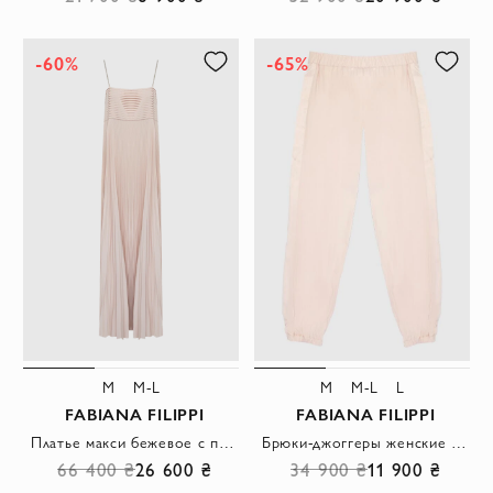
-60%
-65%
M
M-L
M
M-L
L
FABIANA FILIPPI
FABIANA FILIPPI
Платье макси бежевое с плиссировкой и широкими бретелями из атласа
Брюки-джоггеры женские с вставкой розовые
66 400 ₴
26 600 ₴
34 900 ₴
11 900 ₴