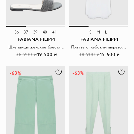
36
37
39
40
41
S
M
L
FABIANA FILIPPI
FABIANA FILIPPI
Шлепанцы женские блестящие серые
Платье с глубоким вырезом на бретелях и плавной линией подола из струящейся ткани
38 900 ₴
19 500 ₴
38 900 ₴
15 600 ₴
-63%
-63%