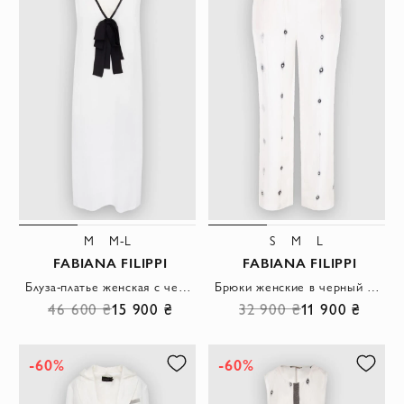
M
M-L
S
M
L
FABIANA FILIPPI
FABIANA FILIPPI
Блуза-платье женская с черным бантом белая
Брюки женские в черный узор шелковые белые
46 600 ₴
15 900 ₴
32 900 ₴
11 900 ₴
-60%
-60%