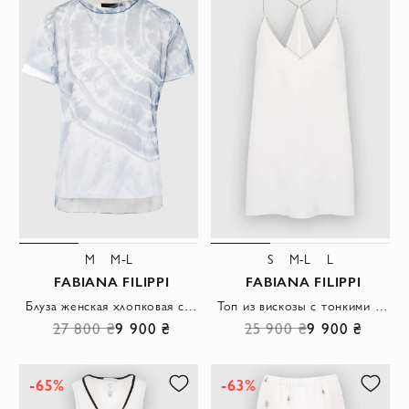
M
M-L
S
M-L
L
FABIANA FILIPPI
FABIANA FILIPPI
Блуза женская хлопковая с принтом волн белая
Топ из вискозы с тонкими бретелями и глубоким V-образным вырезом
27 800 ₴
9 900 ₴
25 900 ₴
9 900 ₴
-65%
-63%