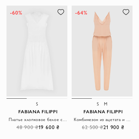
-60%
-64%
S
S
M
FABIANA FILIPPI
FABIANA FILIPPI
Платье хлопковое белое с V-образным вырезом женское
Комбинезон из ацетата и шелка розовый женский
48 900 ₴
19 600 ₴
62 500 ₴
21 900 ₴