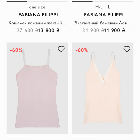
one size
M-L
L
FABIANA FILIPPI
FABIANA FILIPPI
Кошелек кожаный желтый женский со стразами
Элегантный бежевый Лонг кардиган с рубашечным воротником и рубчиком
27 600 ₴
13 800 ₴
34 900 ₴
11 900 ₴
-60%
-60%