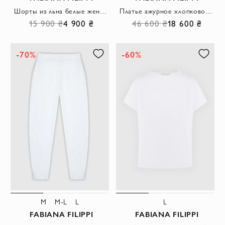
Шорты из льна белые женские на шнуровке.
Платье ажурное хлопковое белое женское
15 900 ₴
4 900 ₴
46 600 ₴
18 600 ₴
-70%
-60%
M
M-L
L
L
FABIANA FILIPPI
FABIANA FILIPPI