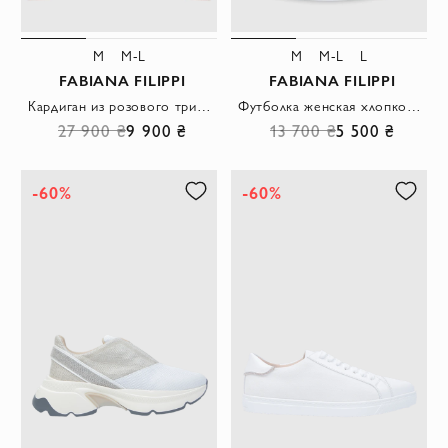
M
M-L
M
M-L
L
FABIANA FILIPPI
FABIANA FILIPPI
Кардиган из розового трикотажа с мерцающей отделкой и лаконичным силуэтом
Футболка женская хлопковая белая в рубчик
27 900 ₴
9 900 ₴
13 700 ₴
5 500 ₴
-60%
-60%