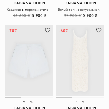
FABIANA FILIPPI
FABIANA FILIPPI
Кардиган в морском стиле с широким кантом и лаконичными пуговицами
Белый топ из натурального шелка с сияющей отделкой
46 600 ₴
15 900 ₴
27 900 ₴
10 900 ₴
-70%
-60%
M
M-L
S
M
FABIANA FILIPPI
FABIANA FILIPPI