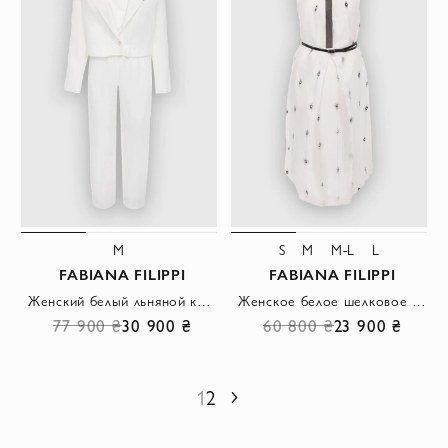
M
S
M
M-L
L
FABIANA FILIPPI
FABIANA FILIPPI
Женский белый льняной костюм с укороченным жакетом
Женское белое шелковое платье миди с контрастной отделкой
77 900 ₴
30 900 ₴
60 800 ₴
23 900 ₴
1
2
Следующий