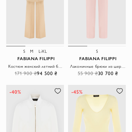
S
M
L-XL
S
FABIANA FILIPPI
FABIANA FILIPPI
Костюм женский летний бежевый из льняной смеси с подкладкой
Лаконичные брюки из шерсти и шелка пастельного цвета
171 900 ₴
94 500 ₴
55 900 ₴
30 700 ₴
-40%
-45%