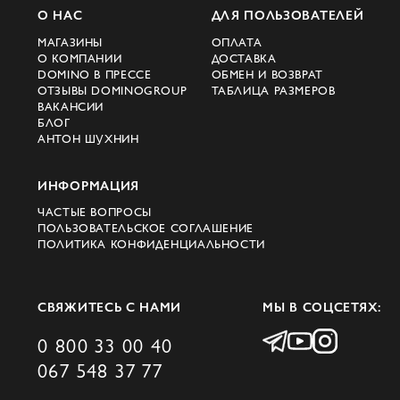
О НАС
ДЛЯ ПОЛЬЗОВАТЕЛЕЙ
модели, которые идеально подойдут для
МАГАЗИНЫ
ОПЛАТА
любого случая. Особое внимание стоит
О КОМПАНИИ
ДОСТАВКА
уделить коллекциям, в которых отражены
DOMINO В ПРЕССЕ
ОБМЕН И ВОЗВРАТ
ОТЗЫВЫ DOMINOGROUP
ТАБЛИЦА РАЗМЕРОВ
последние модные тенденции.
ВАКАНСИИ
БЛОГ
Разнообразие женской
АНТОН ШУХНИН
коллекции Fabiana
ИНФОРМАЦИЯ
Filippi
ЧАСТЫЕ ВОПРОСЫ
ПОЛЬЗОВАТЕЛЬСКОЕ СОГЛАШЕНИЕ
ПОЛИТИКА КОНФИДЕНЦИАЛЬНОСТИ
Женская новая коллекция Fabiana Filippi
включает в себя платья, юбки, блузы,
брюки и верхнюю одежду. Каждое
СВЯЖИТЕСЬ С НАМИ
МЫ В СОЦСЕТЯХ:
изделие создано с учетом современных
0 800 33 00 40
трендов и пожеланий модниц. Вещи от
067 548 37 77
Fabiana Filippi отличаются лаконичным
дизайном и высоким качеством