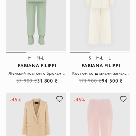
M
M-L
S
M-L
L
FABIANA FILIPPI
FABIANA FILIPPI
Женский костюм с брюками зеленый
Костюм со штанами женский белый
57 900 ₴
31 800 ₴
171 900 ₴
94 500 ₴
-45%
-45%