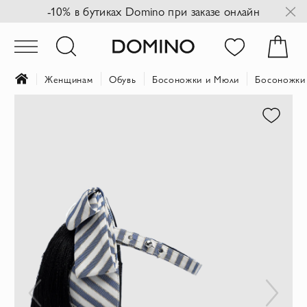
-10% в бутиках Domino при заказе онлайн
Женщинам
Обувь
Босоножки и Мюли
Босоножки 
Пропустить
и
перейти
к
галереям
изображений