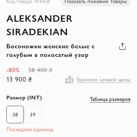
Код товара: 144358
Показать похожие товары
к
ALEKSANDER
началу
галереи
SIRADEKIAN
изображений
Босоножки женские белые с
голубым в полосатый узор
-80%
58 400 ₴
13 900 ₴
Гарантия лучшей цены
Размер (INT)
Таблица размеров
38
39
Последняя единица