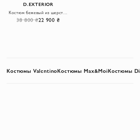
D.EXTERIOR
Костюм бежевый из шерсти и шёлка с юбкой миди и кулиской на талии
38 800 ₴
22 900 ₴
Костюмы Valentino
Костюмы Max&Moi
Костюмы Di