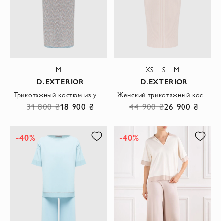
M
XS
S
M
D.EXTERIOR
D.EXTERIOR
Трикотажный костюм из удлиненного жилета с прямой юбки миди
Женский трикотажный костюм в рубчик бежевого цвета
31 800 ₴
18 900 ₴
44 900 ₴
26 900 ₴
-40%
-40%