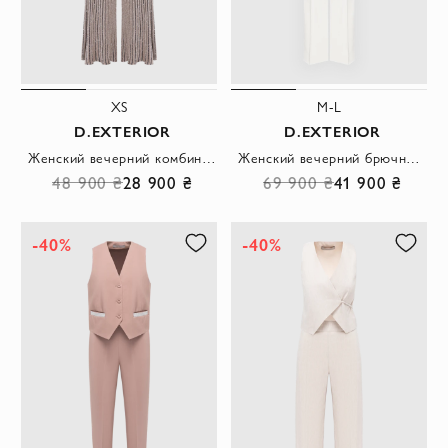
XS
M-L
D.EXTERIOR
D.EXTERIOR
Женский вечерний комбинезон с широкими брюками-палаццо
Женский вечерний брючный костюм-двойка с жилетом белогоо цвета
48 900 ₴
28 900 ₴
69 900 ₴
41 900 ₴
-40%
-40%