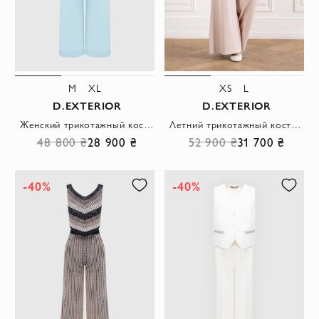
M
XL
XS
L
D.EXTERIOR
D.EXTERIOR
Женский трикотажный костюм свободного кроя в небесно-голубом цвете
Летний трикотажный костюм-двойка из вискозного трикотажа пудрово-бежевого и молочного оттенков
48 800 ₴
28 900 ₴
52 900 ₴
31 700 ₴
-40%
-40%