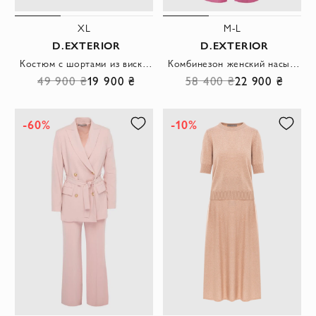
XL
M-L
D.EXTERIOR
D.EXTERIOR
Костюм с шортами из вискозы и полиэстера бежевый женский
Комбинезон женский насыщенно розовый с пиджачным силуэтом и ремнём
49 900 ₴
19 900 ₴
58 400 ₴
22 900 ₴
-60%
-10%