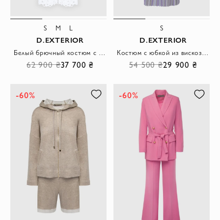
S
M
L
S
D.EXTERIOR
D.EXTERIOR
Белый брючный костюм с геометрическим паттерном перфорации по всей поверхности
Костюм с юбкой из вискозы и полиэстера женский фиолетовый
62 900 ₴
37 700 ₴
54 500 ₴
29 900 ₴
-60%
-60%