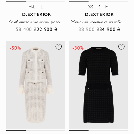
M-L
L
XS
S
M
D.EXTERIOR
D.EXTERIOR
Комбинезон женский розовый двубортный с золотыми пуговицами
Женский комплект из юбки и топа с блеском светло-розовый
58 400 ₴
22 900 ₴
38 900 ₴
34 900 ₴
-50%
-30%