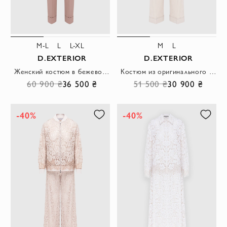
M-L
L
L-XL
M
L
D.EXTERIOR
D.EXTERIOR
Женский костюм в бежевом цвете из жилета с брюками
Костюм из оригинального жилета с запахом и укороченных брюк с отворотами
60 900 ₴
36 500 ₴
51 500 ₴
30 900 ₴
-40%
-40%