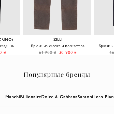
ORINO)
ZILLI
акладными
Брюки из хлопка и полиэстера
Брюки и
кулиской
коричневые мужские
0 ₴
61 900 ₴
30 900 ₴
66
Популярные бренды
Manebi
Billionaire
Dolce & Gabbana
Santoni
Loro Pian