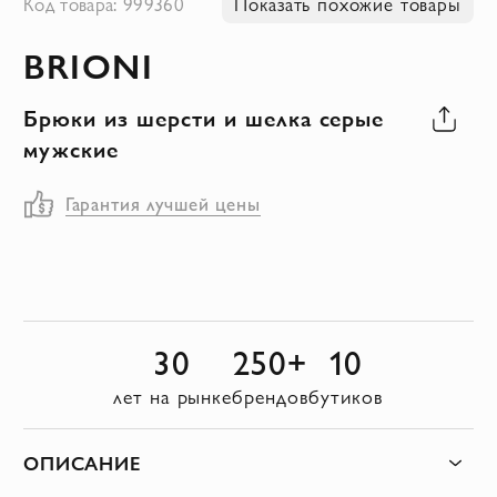
Код товара: 999360
Показать похожие товары
к
BRIONI
началу
галереи
Брюки из шерсти и шелка серые
изображений
мужские
Гарантия лучшей цены
30
250+
10
лет на рынке
брендов
бутиков
ОПИСАНИЕ