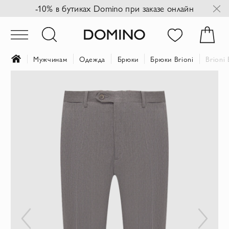
-10% в бутиках Domino при заказе онлайн
Мужчинам
Одежда
Брюки
Брюки Brioni
Brioni
Пропустить
и
перейти
к
галереям
изображений