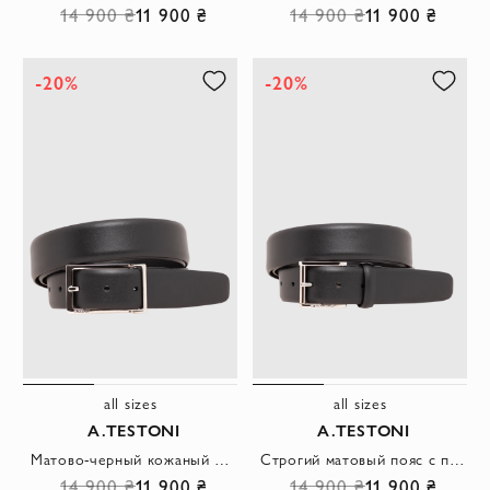
14 900 ₴
11 900 ₴
14 900 ₴
11 900 ₴
-20%
-20%
all sizes
all sizes
A.TESTONI
A.TESTONI
Матово-черный кожаный ремень со строгой прямоугольной пряжкой
Строгий матовый пояс с прямоугольной металлической пряжкой и кожаной шлевкой
14 900 ₴
11 900 ₴
14 900 ₴
11 900 ₴