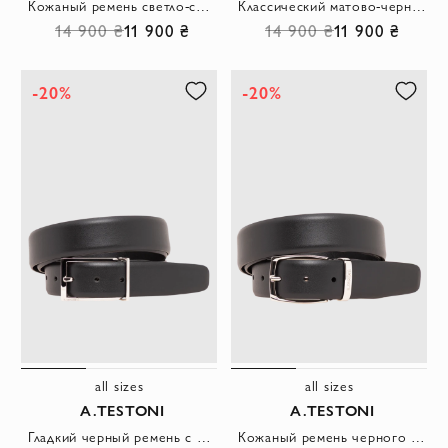
Кожаный ремень светло-серого цвета из мягкой телячьей кожи
Классический матово-черный кожаный ремень с лаконичной прямоугольной пряжкой
14 900 ₴
11 900 ₴
14 900 ₴
11 900 ₴
-20%
-20%
all sizes
all sizes
A.TESTONI
A.TESTONI
Гладкий черный ремень с открытой прямоугольной пряжкой и металлическим фиксатором
Кожаный ремень черного цвета со скругленной пряжкой