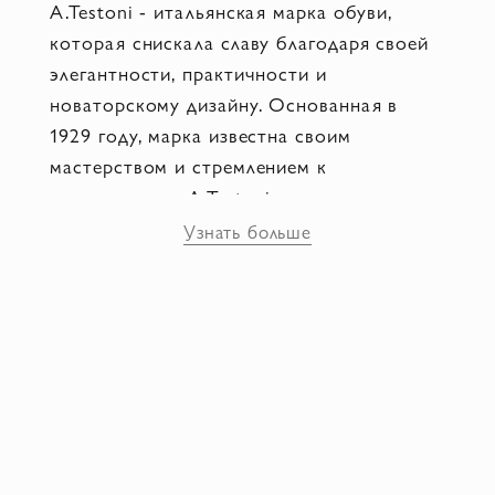
A.Testoni - итальянская марка обуви,
которая снискала славу благодаря своей
элегантности, практичности и
новаторскому дизайну. Основанная в
1929 году, марка известна своим
мастерством и стремлением к
совершенству. A.Testoni предлагает
широкий ассортимент обуви для мужчин,
Узнать больше
включая кроссовки и классические
модели. Каждая пара обуви
разрабатывается с применением
высококачественных материалов, таких
как кожа высшего качества, и
обрабатывается опытными
ремесленниками с использованием
передовых технологий. Уникальность