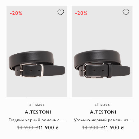
-20%
-20%
all sizes
all sizes
A.TESTONI
A.TESTONI
Гладкий черный ремень с серебристым металлическим держателем и скругленной фурнитурой
Угольно-черный ремень из матовой кожи с оригинальной шестигранной пряжкой
14 900 ₴
11 900 ₴
14 900 ₴
11 900 ₴