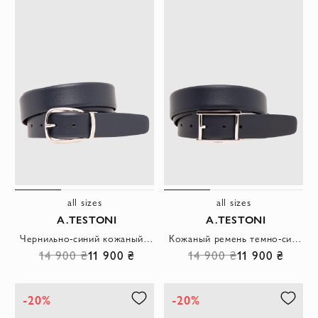
all sizes
all sizes
A.TESTONI
A.TESTONI
Чернильно-синий кожаный ремень с изящно скругленной металлической пряжкой
Кожаный ремень темно-синего цвета из мягкой телячьей кожи
14 900 ₴
11 900 ₴
14 900 ₴
11 900 ₴
-20%
-20%