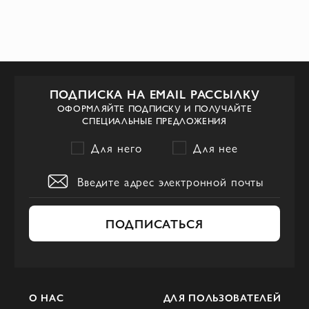
A.Testoni заключается в их
инновационном дизайне. Марка
постоянно исследует новые формы,
текстуры и цвета, чтобы создавать
уникальные и привлекательные модели.
ПОДПИСКА НА EMAIL РАССЫЛКУ
ОФОРМЛЯЙТЕ ПОДПИСКУ И ПОЛУЧАЙТЕ
СПЕЦИАЛЬНЫЕ ПРЕДЛОЖЕНИЯ
Для него
Для нее
ПОДПИСАТЬСЯ
О НАС
ДЛЯ ПОЛЬЗОВАТЕЛЕЙ