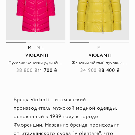
M
M-L
M
VIOLANTI
VIOLANTI
Пуховик женский удлинённый розовый стёганый с диагональной простёжкой
Женский жёлтый пуховик с объёмным воротником и капюшоном
38 800 ₴
11 700 ₴
34 900 ₴
8 400 ₴
Бренд Violanti - итальянский
производитель мужской модной одежды,
основанный в 1989 году в городе
Флоренции. Название бренда происходит
от итальянского слова "violentare", что