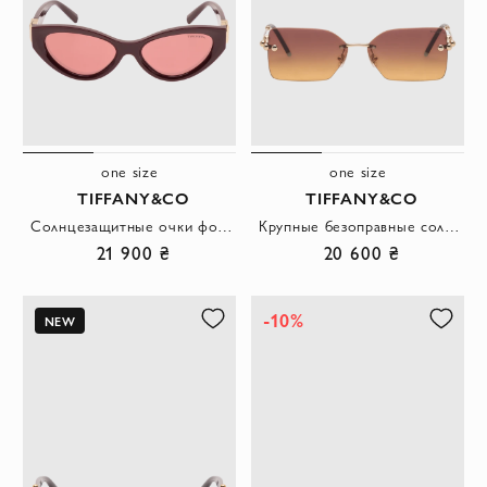
one size
one size
TIFFANY&CO
TIFFANY&CO
Солнцезащитные очки формы кошачий глаз в бордовой оправе
Крупные безоправные солнцезащитные очки геометрической формы с медовым градиентом
21 900 ₴
20 600 ₴
-10%
NEW