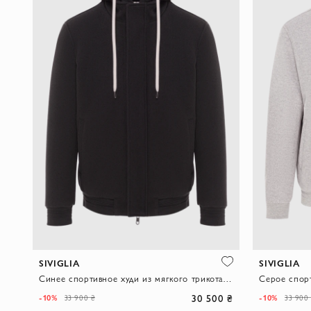
SIVIGLIA
SIVIGLIA
Синее спортивное худи из мягкого трикотажного джерси
30 500 ₴
-10%
-10%
33 900 ₴
33 900