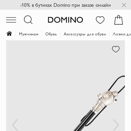
-10% в бутиках Domino при заказе онлайн
Мужчинам
Обувь
Аксессуары для обуви
Ложки дл
Пропустить
и
перейти
к
галереям
изображений