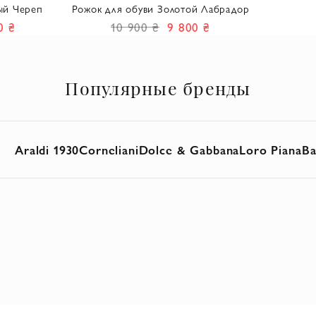
для
ый Череп
Рожок для обуви Золотой Лабрадор
0 ₴
10 900 ₴
9 800 ₴
Популярные бренды
Araldi 1930
Corneliani
Dolce & Gabbana
Loro Piana
Ba