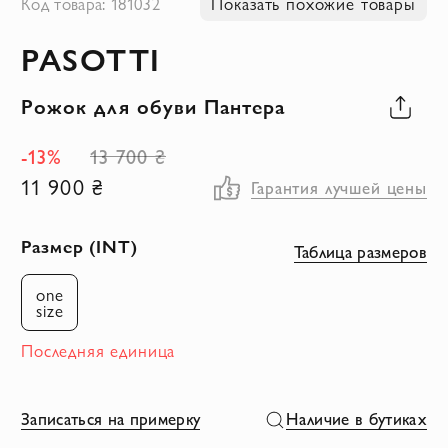
Код товара: 181032
Показать похожие товары
к
PASOTTI
началу
галереи
Рожок для обуви Пантера
изображений
-13%
13 700 ₴
11 900 ₴
Гарантия лучшей цены
Размер (INT)
Таблица размеров
one
size
Последняя единица
Записаться на примерку
Наличие в бутиках