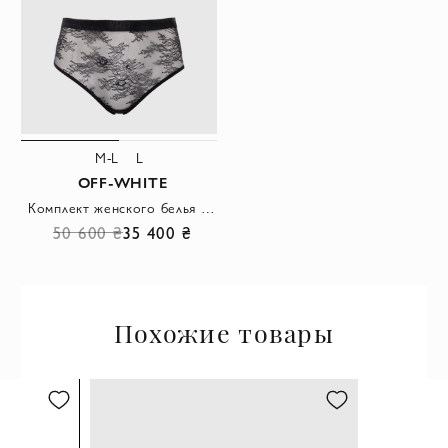
M-L
L
OFF-WHITE
Комплект женского белья из кружева черный
50 600 ₴
35 400 ₴
Похожие товары
XS
XXS
LA PERLA