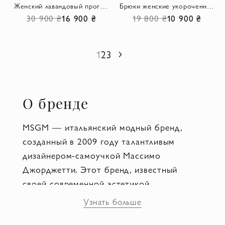
Женский лавандовый прогулочный костюм из хлопка с худи и брюками
Брюки женские укороченные ярко-розовые
30 900 ₴
16 900 ₴
19 800 ₴
10 900 ₴
1
2
3
Следующий
О бренде
MSGM — итальянский модный бренд,
созданный в 2009 году талантливым
дизайнером-самоучкой Массимо
Джорджетти. Этот бренд, известный
своей современной эстетикой,
неординарным дизайном и
Узнать больше
оригинальными принтами, является одним
из самых динамичных и интересных в