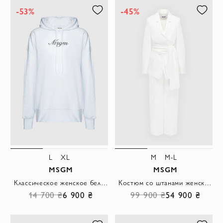
-53%
-45%
L
XL
M
M-L
MSGM
MSGM
Классическое женское белое хлопковое худи с капюшоном и завязками
Костюм со штанами женский белый из льна и вискозы.
14 700 ₴
6 900 ₴
99 900 ₴
54 900 ₴