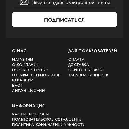
расположена в Милане — одном из
мировых центров моды.
ПОДПИСАТЬСЯ
ДНК бренда MSGM
Бренд MSGM отличается способностью
быстро реагировать на меняющиеся
О НАС
ДЛЯ ПОЛЬЗОВАТЕЛЕЙ
тренды и создавать одежду, которая
МАГАЗИНЫ
ОПЛАТА
отражает современные модные веяния.
О КОМПАНИИ
ДОСТАВКА
DOMINO В ПРЕССЕ
ОБМЕН И ВОЗВРАТ
Тем не менее он имеет собственный
ОТЗЫВЫ DOMINOGROUP
ТАБЛИЦА РАЗМЕРОВ
неповторимый стиль, особенностями
ВАКАНСИИ
БЛОГ
которого являются:
АНТОН ШУХНИН
Необычные узоры и принты — от
ИНФОРМАЦИЯ
геометрических форм до цветочных
мотивов. Благодаря оригинальным
ЧАСТЫЕ ВОПРОСЫ
ПОЛЬЗОВАТЕЛЬСКОЕ СОГЛАШЕНИЕ
принтам вещи MSGM сразу же привлекают
ПОЛИТИКА КОНФИДЕНЦИАЛЬНОСТИ
внимание, их просто невозможно не