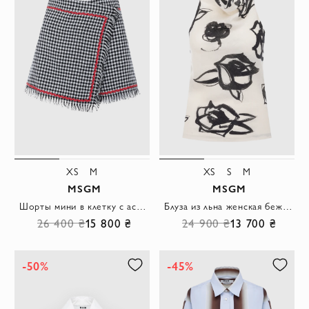
XS
M
XS
S
M
MSGM
MSGM
Шорты мини в клетку с асимметричным запахом и красной отделкой
Блуза из льна женская бежевая
26 400 ₴
15 800 ₴
24 900 ₴
13 700 ₴
-50%
-45%