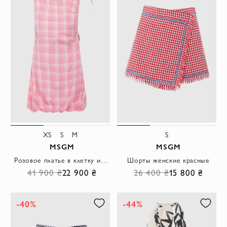
XS
S
M
S
MSGM
MSGM
Розовое платье в клетку из вискозной ткани с бантом на плече
Шорты женские красные
41 900 ₴
22 900 ₴
26 400 ₴
15 800 ₴
-40%
-44%