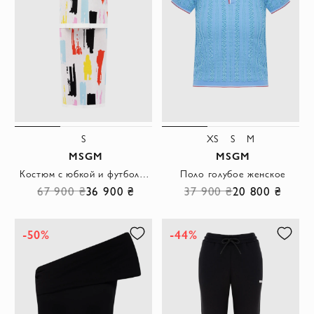
S
XS
S
M
MSGM
MSGM
Костюм с юбкой и футболкой поло в абстрактный принт
Поло голубое женское
67 900 ₴
36 900 ₴
37 900 ₴
20 800 ₴
-50%
-44%