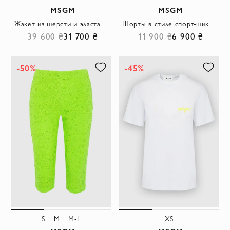
MSGM
MSGM
Жакет из шерсти и эластана розовый женский
Шорты в стиле спорт-шик из хлопка с широким поясом и логотипом розовые
39 600 ₴
31 700 ₴
11 900 ₴
6 900 ₴
-50%
-45%
S
M
M-L
XS