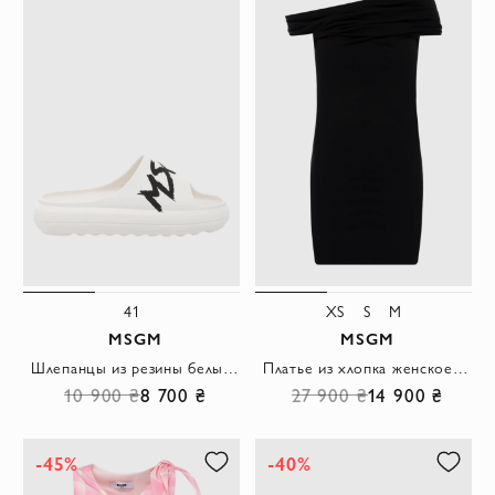
41
XS
S
M
MSGM
MSGM
Шлепанцы из резины белые женские
Платье из хлопка женское черное
10 900 ₴
8 700 ₴
27 900 ₴
14 900 ₴
-45%
-40%