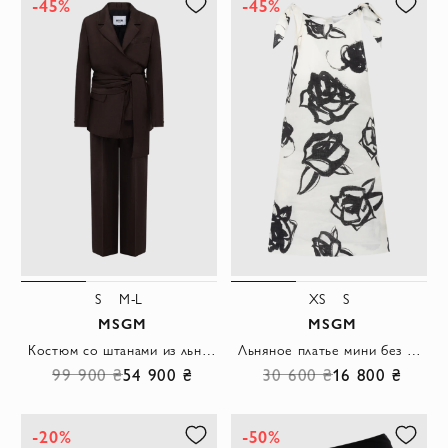
-45%
-45%
S
M-L
XS
S
MSGM
MSGM
Костюм со штанами из льна и вискозы коричневый женский
Льняное платье мини без рукавов с бантом на плече и рисунком роз
99 900 ₴
54 900 ₴
30 600 ₴
16 800 ₴
-20%
-50%