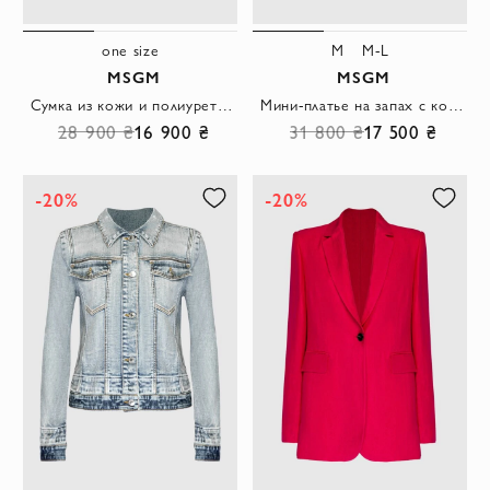
one size
M
M-L
MSGM
MSGM
Сумка из кожи и полиуретана женская розовая
Мини-платье на запах с косым подолом и акцентом на талию
28 900 ₴
16 900 ₴
31 800 ₴
17 500 ₴
-20%
-20%