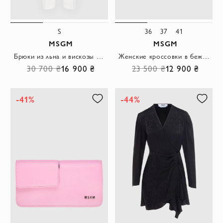
S
36
37
41
MSGM
MSGM
Брюки из льна и вискозы женские белые
Женские кроссовки в бежево-белой гамме с комбинацией гладкой кожи и замшевых вставок
30 700 ₴
16 900 ₴
23 500 ₴
12 900 ₴
-41%
-44%