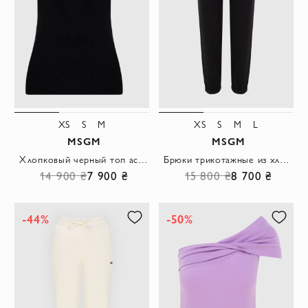
XS
S
M
XS
S
M
L
MSGM
MSGM
Хлопковый черный топ асимметричного кроя на одно плечо
Брюки трикотажные из хлопка женские черные
14 900 ₴
7 900 ₴
15 800 ₴
8 700 ₴
-44%
-50%