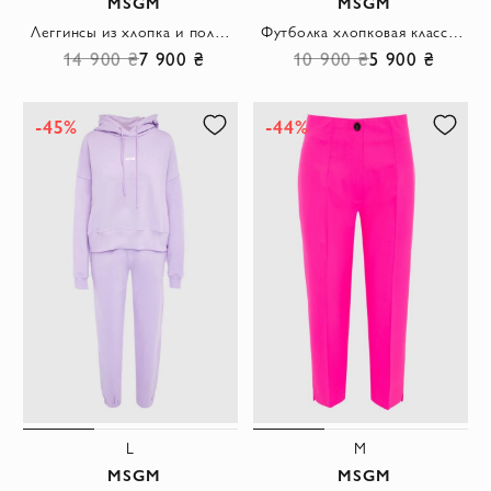
MSGM
MSGM
Леггинсы из хлопка и полиамида салатовые женские
Футболка хлопковая классическая с вышитым логотипом белая женская
14 900 ₴
7 900 ₴
10 900 ₴
5 900 ₴
-45%
-44%
L
M
MSGM
MSGM