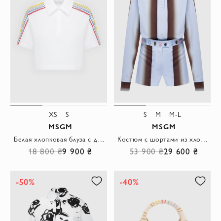
XS
S
S
M
M-L
MSGM
MSGM
Белая хлопковая блуза с декоративными полосами по рукавам
Костюм с шортами из хлопка женский голубой
18 800 ₴
9 900 ₴
53 900 ₴
29 600 ₴
-50%
-40%