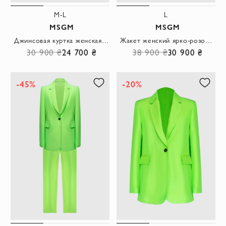
M-L
L
MSGM
MSGM
Джинсовая куртка женская из хлопка голубого цвета
Жакет женский ярко-розовый из вискозы однобортный с лацканами
30 900 ₴
24 700 ₴
38 900 ₴
30 900 ₴
-45%
-20%