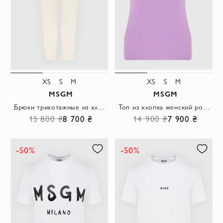
XS
S
M
XS
S
M
MSGM
MSGM
Брюки трикотажные из хлопка женские бежевые
Топ из хлопка женский розовый
15 800 ₴
8 700 ₴
14 900 ₴
7 900 ₴
-50%
-50%