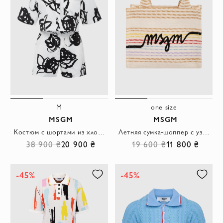
M
one size
MSGM
MSGM
Костюм с шортами из хлопка женский белый
Летняя сумка-шоппер с узором в полоску и контрастной надписью
38 900 ₴
20 900 ₴
19 600 ₴
11 800 ₴
-45%
-45%