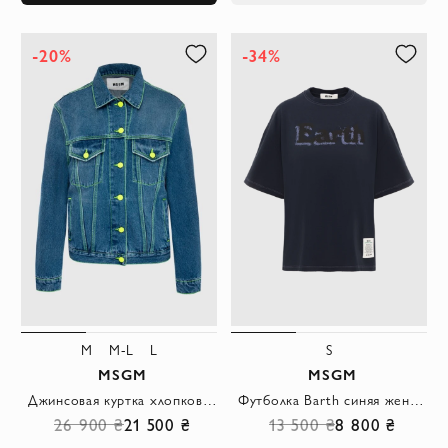
-20%
-34%
M
M-L
L
S
MSGM
MSGM
Джинсовая куртка хлопковая женская с акцентной фурнитурой лимонного цвета
Футболка Barth синяя женская из хлопка
26 900 ₴
21 500 ₴
13 500 ₴
8 800 ₴