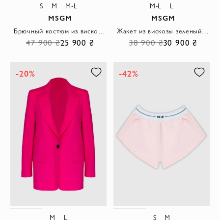
S
M
M-L
M-L
L
MSGM
MSGM
Брючный костюм из вискозы зеленый женский
Жакет из вискозы зеленый женский
47 900 ₴
25 900 ₴
38 900 ₴
30 900 ₴
-20%
-42%
M
L
S
M