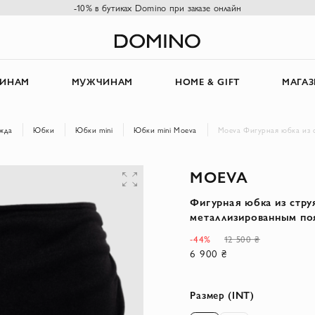
-10% в бутиках Domino при заказе онлайн
ИНАМ
МУЖЧИНАМ
HOME & GIFT
МАГА
жда
Юбки
Юбки mini
Юбки mini Moeva
Moeva Фигурная юбка из 
MOEVA
Фигурная юбка из стру
металлизированным по
-44%
12 500 ₴
6 900 ₴
Размер (INT)