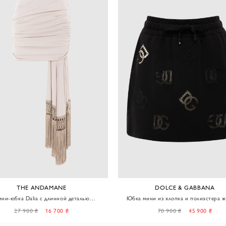
THE ANDAMANE
DOLCE & GABBANA
ни-юбка Dalia с длинной деталью
Юбка мини из хлопка и полиэстера ж
отделанной бахромой.
черная
27 900 ₴
16 700 ₴
70 900 ₴
45 900 ₴