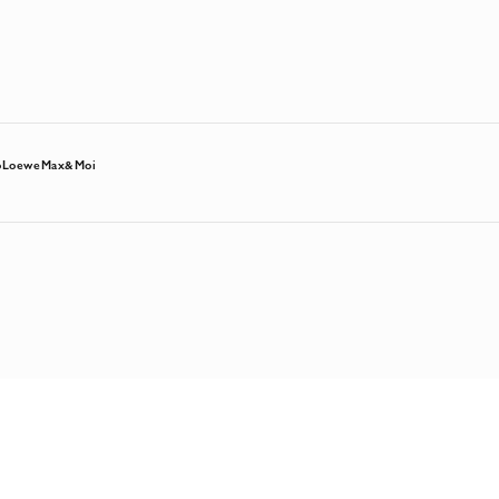
o
Loewe
Max&Moi