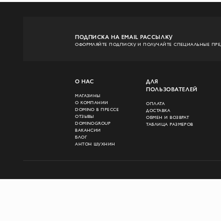
ПОДПИСКА НА EMAIL РАССЫЛКУ
ОФОРМЛЯЙТЕ ПОДПИСКУ И ПОЛУЧАЙТЕ СПЕЦИАЛЬНЫЕ ПР
О НАС
ДЛЯ
ПОЛЬЗОВАТЕЛЕЙ
МАГАЗИНЫ
О КОМПАНИИ
ОПЛАТА
DOMINO В ПРЕССЕ
ДОСТАВКА
ОТЗЫВЫ
ОБМЕН И ВОЗВРАТ
DOMINOGROUP
ТАБЛИЦА РАЗМЕРОВ
ВАКАНСИИ
БЛОГ
АНТОН ШУХНИН