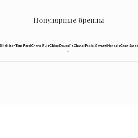
Популярные бренды
Silla
Kiton
Tom Ford
Charo Ruiz
Chloe
Doucal`s
Chanel
Fabio Gavazzi
Heresis
Gran Sass
...