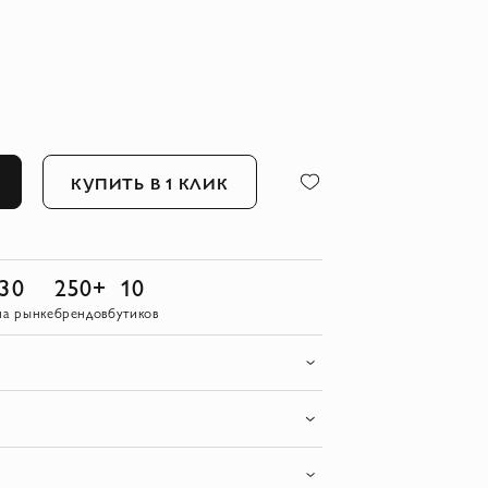
КУПИТЬ В 1 КЛИК
30
250+
10
на рынке
брендов
бутиков