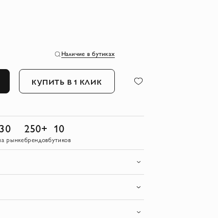
Наличие в бутиках
КУПИТЬ В 1 КЛИК
30
250+
10
на рынке
брендов
бутиков