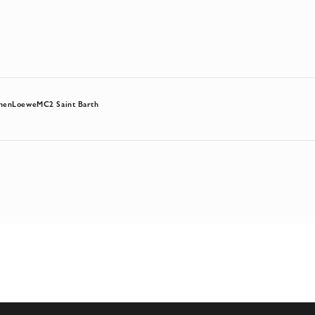
hen
Loewe
MC2 Saint Barth