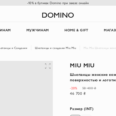
-10% в бутиках Domino при заказе онлайн
ИНАМ
МУЖЧИНАМ
HOME & GIFT
МАГА
епанцы и Сандалии
Шлепанцы и сандалии Miu Miu
Miu Miu Шлепанцы женс
MIU MIU
Шлепанцы женские кож
поверхностью и логот
-20%
58 400 ₴
46 700 ₴
Размер (INT)