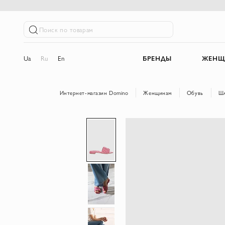
Поиск по товарам
Ua
Ru
En
БРЕНДЫ
ЖЕНЩ
Интернет-магазин Domino
Женщинам
Обувь
Шл
Пропустить
и
перейти
к
галереям
изображений