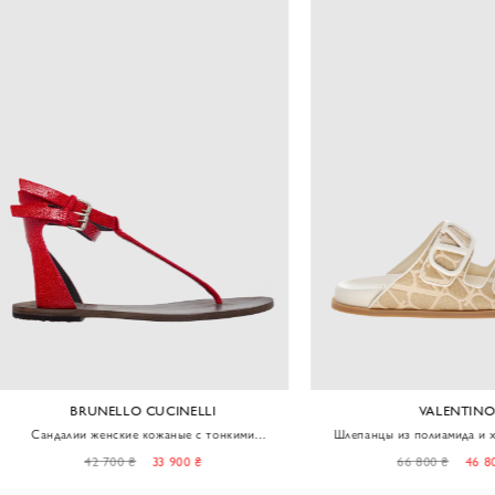
BRUNELLO CUCINELLI
VALENTINO
далии женские кожаные с тонкими
Шлепанцы из полиамида и хлопка ж
ремешками красные
бежевые
42 700 ₴
33 900 ₴
66 800 ₴
46 800 ₴