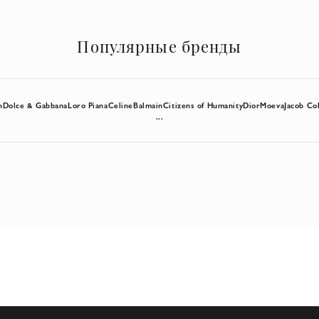
Популярные бренды
n
Dolce & Gabbana
Loro Piana
Celine
Balmain
Citizens of Humanity
Dior
Moeva
Jacob Co
...