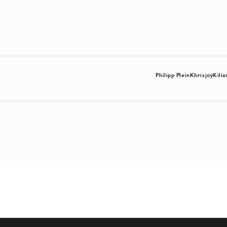
Philipp Plein
Khrisjoy
Kilia