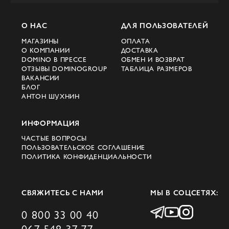
производителей
О НАС
ДЛЯ ПОЛЬЗОВАТЕЛЕЙ
Современное пальто для мужчин давно
МАГАЗИНЫ
ОПЛАТА
перестало быть исключительно
О КОМПАНИИ
ДОСТАВКА
классическим изделием. Сегодня это
DOMINO В ПРЕССЕ
ОБМЕН И ВОЗВРАТ
ОТЗЫВЫ DOMINOGROUP
ТАБЛИЦА РАЗМЕРОВ
многогранный элемент гардероба,
ВАКАНСИИ
БЛОГ
представленный в различных стилях,
АНТОН ШУХНИН
фасонах и материалах. На сайте Domino
Вы найдете:
ИНФОРМАЦИЯ
Тренч мужской
ЧАСТЫЕ ВОПРОСЫ
ПОЛЬЗОВАТЕЛЬСКОЕ СОГЛАШЕНИЕ
ПОЛИТИКА КОНФИДЕНЦИАЛЬНОСТИ
Универсальная демисезонная модель с
поясом, которая эффектно смотрится в
городском образе. Отличный выбор для
СВЯЖИТЕСЬ С НАМИ
МЫ В СОЦСЕТЯХ:
мужчин, ценящих функциональность и
0 800 33 00 40
стиль.
067 548 37 77