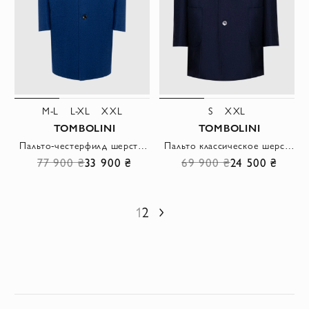
M-L
L-XL
XXL
S
XXL
TOMBOLINI
TOMBOLINI
Пальто-честерфилд шерстяное синее с контрастным шалевым воротником мужское
Пальто классическое шерстяное синее мужское
77 900 ₴
33 900 ₴
69 900 ₴
24 500 ₴
1
2
Следующий