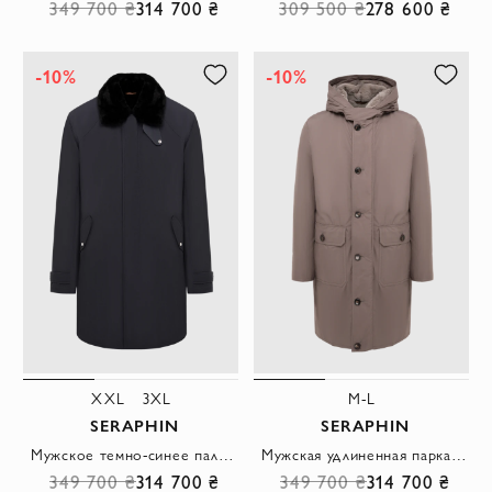
349 700 ₴
314 700 ₴
309 500 ₴
278 600 ₴
-10%
-10%
XXL
3XL
M-L
SERAPHIN
SERAPHIN
Мужское темно-синее пальто на меху с отложным воротником
Мужская удлиненная парка на меху с капюшоном серого цвета
349 700 ₴
314 700 ₴
349 700 ₴
314 700 ₴