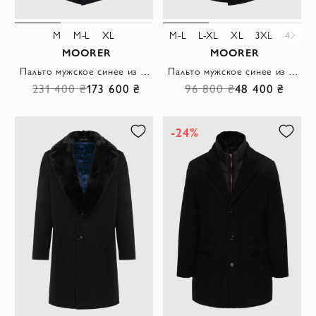
M
M-L
XL
M-L
L-XL
XL
3XL
4XL
MOORER
MOORER
Пальто мужское синее из кашемира
Пальто мужское синее из шерсти и кашемира
231 400 ₴
173 600 ₴
96 800 ₴
48 400 ₴
-24%