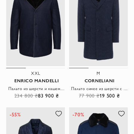
XXL
M
ENRICO MANDELLI
CORNELIANI
Пальто из шерсти и кашемира черное мужское
Пальто синее из шерсти с узором гусиная лапка
234 800 ₴
83 900 ₴
77 900 ₴
19 500 ₴
-55%
-70%