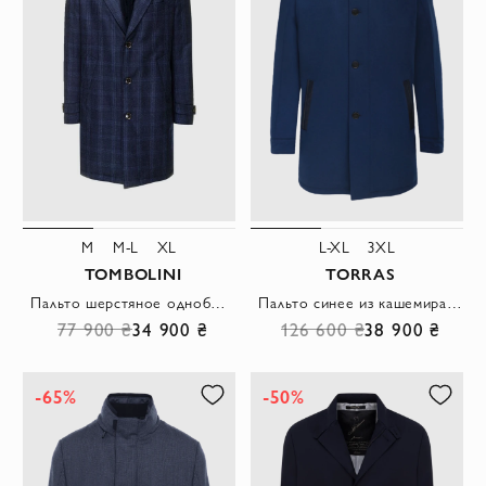
M
M-L
XL
L-XL
3XL
TOMBOLINI
TORRAS
Пальто шерстяное однобортное в клетку с хлястиками на манжетах синее мужское
Пальто синее из кашемира с меховым воротником и кожаными вставками
77 900 ₴
34 900 ₴
126 600 ₴
38 900 ₴
-65%
-50%