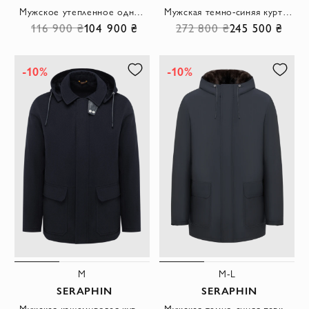
Мужское утепленное однобортное пальто-пуховик Bond из шерсти и кашемира
Мужская темно-синяя куртка на меху с кожаной отделкой
116 900 ₴
104 900 ₴
272 800 ₴
245 500 ₴
-10%
-10%
M
M-L
SERAPHIN
SERAPHIN
Мужская кашемировая куртка-парка на меху с отложным воротником
Мужская темно-синяя парка на меху с глубоким капюшоном