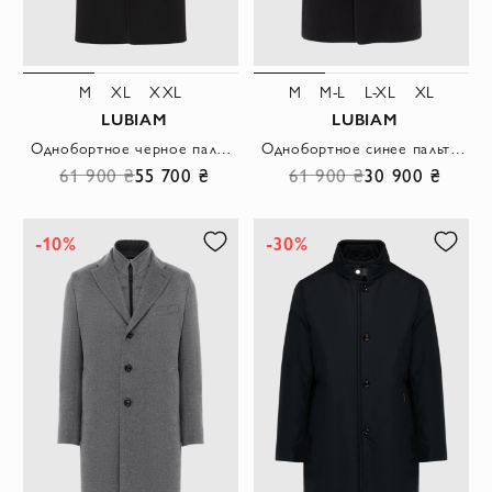
M
XL
XXL
M
M-L
L-XL
XL
LUBIAM
LUBIAM
Однобортное черное пальто из шерсти мужское
Однобортное синее пальто из шерсти и кашемира мужское
61 900 ₴
55 700 ₴
61 900 ₴
30 900 ₴
-10%
-30%