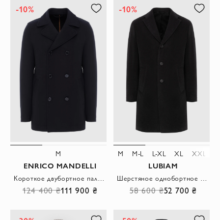
-10%
-10%
M
M
M-L
L-XL
XL
XXL
ENRICO MANDELLI
LUBIAM
Короткое двубортное пальто из кашемира синее мужское
Шерстяное однобортное пальто черное мужское
124 400 ₴
111 900 ₴
58 600 ₴
52 700 ₴