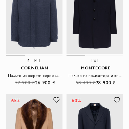
S
M-L
L-XL
CORNELIANI
MONTECORE
Пальто из шерсти серое мужское
Пальто из полиэстера и вискозы синее мужское
77 900 ₴
26 900 ₴
58 400 ₴
28 900 ₴
-65%
-60%