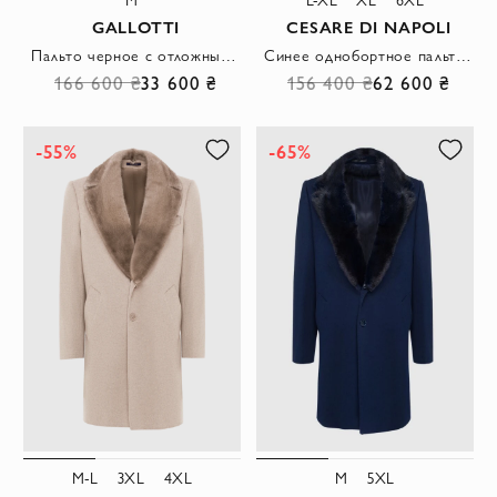
GALLOTTI
CESARE DI NAPOLI
Пальто черное с отложным меховым воротником мужское
Синее однобортное пальто из кашемира с роскошной отделкой из меха норки
166 600 ₴
33 600 ₴
156 400 ₴
62 600 ₴
-55%
-65%
M-L
3XL
4XL
M
5XL