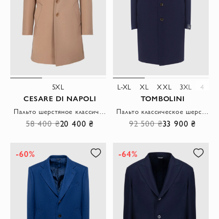
5XL
L-XL
XL
XXL
3XL
4XL
CESARE DI NAPOLI
TOMBOLINI
Пальто шерстяное классическое бежевое мужское
Пальто классическое шерстяное синее с контрастным меховым шалевым воротником мужское
58 400 ₴
20 400 ₴
92 500 ₴
33 900 ₴
-60%
-64%