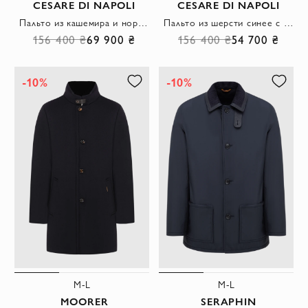
CESARE DI NAPOLI
CESARE DI NAPOLI
Пальто из кашемира и норки белое мужское
Пальто из шерсти синее с воротником из натуральной норки
156 400 ₴
69 900 ₴
156 400 ₴
54 700 ₴
-10%
-10%
M-L
M-L
MOORER
SERAPHIN