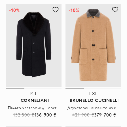
-10%
-10%
M-L
L-XL
CORNELIANI
BRUNELLO CUCINELLI
Пальто-честерфилд шерстяное черное с меховым шалевым воротником мужское
Двухсторонне пальто из кашемира бежевого и меланжево-серого цвета
152 500 ₴
136 900 ₴
421 900 ₴
379 700 ₴