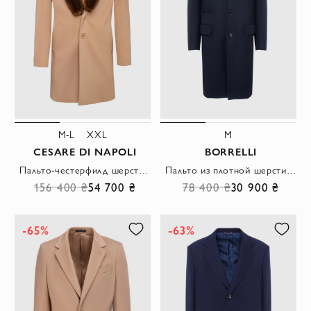
M-L
XXL
M
CESARE DI NAPOLI
BORRELLI
Пальто-честерфилд шерстяное бежевое с меховым шалевым воротником мужское
Пальто из плотной шерсти черное с классическим лацканом и подкладкой
156 400 ₴
54 700 ₴
78 400 ₴
30 900 ₴
-65%
-63%