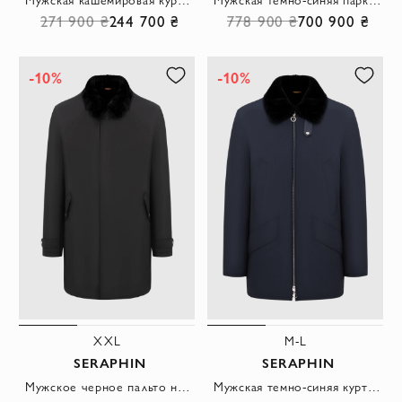
271 900 ₴
244 700 ₴
778 900 ₴
700 900 ₴
-10%
-10%
XXL
M-L
SERAPHIN
SERAPHIN
Мужское черное пальто на меху с потайной застежкой
Мужская темно-синяя куртка на меху с отложным воротником