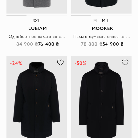
3XL
M
M-L
LUBIAM
MOORER
Однобортное пальто со вставкой с высоким трикотажным воротом серое
Пальто мужское синее из полиэстера
84 900 ₴
76 400 ₴
78 800 ₴
54 900 ₴
-24%
-50%