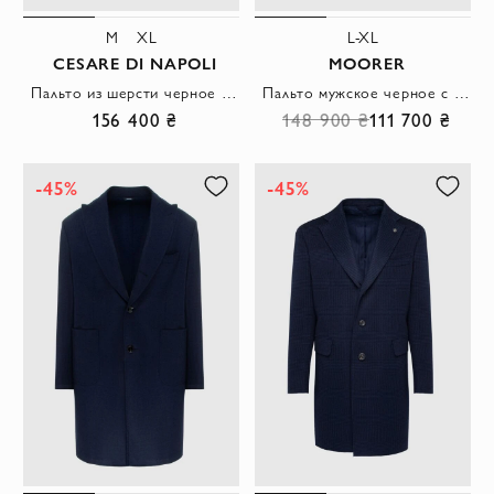
M
XL
L-XL
CESARE DI NAPOLI
MOORER
Пальто из шерсти черное мужское
Пальто мужское черное с отстегивающимся меховым воротником
156 400 ₴
148 900 ₴
111 700 ₴
-45%
-45%