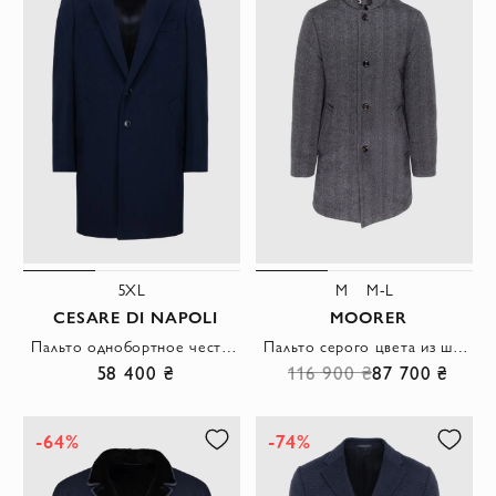
5XL
M
M-L
CESARE DI NAPOLI
MOORER
Пальто однобортное честерфилд синее мужское
Пальто серого цвета из шерсти и кашемира с высоким воротником
58 400 ₴
116 900 ₴
87 700 ₴
-64%
-74%