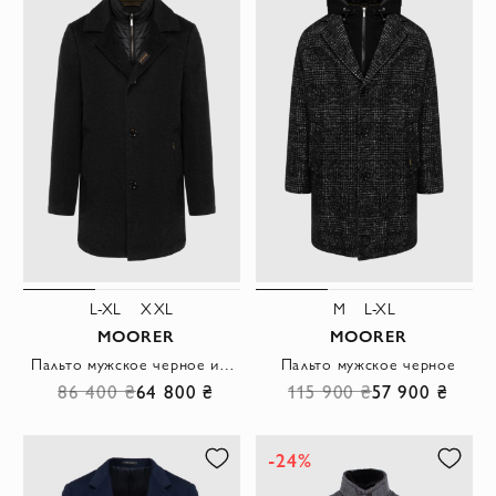
L-XL
XXL
M
L-XL
MOORER
MOORER
Пальто мужское черное из шерсти и кашемира
Пальто мужское черное
86 400 ₴
64 800 ₴
115 900 ₴
57 900 ₴
-24%