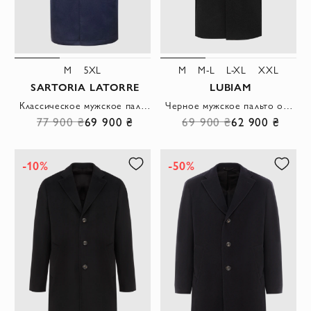
M
5XL
M
M-L
L-XL
XXL
SARTORIA LATORRE
LUBIAM
Классическое мужское пальто из кашемира на трёх пуговицах
Черное мужское пальто однобортное из шерсти
77 900 ₴
69 900 ₴
69 900 ₴
62 900 ₴
-10%
-50%