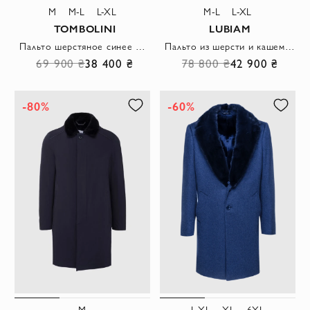
M
M-L
L-XL
M-L
L-XL
TOMBOLINI
LUBIAM
Пальто шерстяное синее мужское
Пальто из шерсти и кашемира с узором в крупную клетку
69 900 ₴
38 400 ₴
78 800 ₴
42 900 ₴
-80%
-60%
M
L-XL
XL
6XL