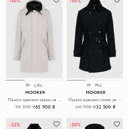
-30%
-50%
M
L-XL
M
M-L
MOORER
MOORER
Пальто мужское серое из полиэстера
Пальто мужское синее из полиэстера и полиуретана.
94 500 ₴
65 900 ₴
64 900 ₴
32 500 ₴
-25%
-50%