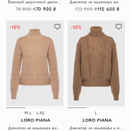
Базовый шерстяной джемпер в рубчик с длинным рукавом
Джемпер из кашемира женский серый
78 800 ₴
70 900 ₴
122 900 ₴
110 600 ₴
-10%
-10%
M-L
L-XL
L
LORO PIANA
LORO PIANA
Джемпер из кашемира женский бежевый
Джемпер из кашемира и мохера женский бежевый