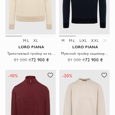
M-L
XL
M
M-L
L-XL
XXL
3XL
LORO PIANA
LORO PIANA
Трикотажный тройер из кашемира натуральный бежевый
Мужской тройер кашемировый с молнией в диагональный рубчик
81 500 ₴
72 900 ₴
81 500 ₴
72 900 ₴
-10%
-20%