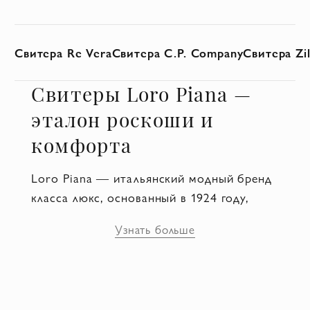
Свитера Re Vera
Свитера C.P. Company
Свитера Zil
Свитеры Loro Piana —
эталон роскоши и
комфорта
Loro Piana — итальянский модный бренд
класса люкс, основанный в 1924 году,
который производит обувь, аксессуары и
Узнать больше
одежду высочайшего качества. Свитер
Лоро Пиано является символом роскоши,
комфорта и неповторимого итальянского
стиля. Каждая модель отлично сочетается