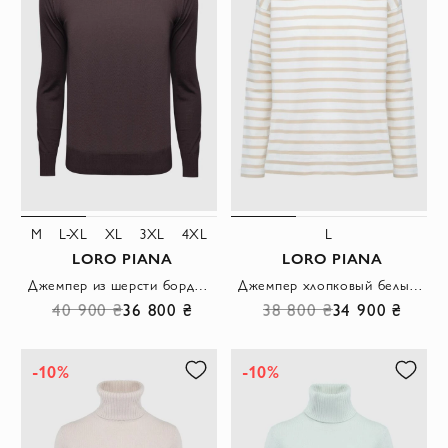
M
L-XL
XL
3XL
4XL
L
LORO PIANA
LORO PIANA
Джемпер из шерсти бордовый
Джемпер хлопковый белый женский в полоску с пуговицами на плечах
40 900 ₴
36 800 ₴
38 800 ₴
34 900 ₴
-10%
-10%