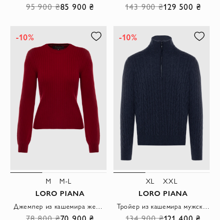
95 900 ₴
85 900 ₴
143 900 ₴
129 500 ₴
-10%
-10%
M
M-L
XL
XXL
LORO PIANA
LORO PIANA
Джемпер из кашемира женский бордовый
Тройер из кашемира мужской синий
78 800 ₴
70 900 ₴
134 900 ₴
121 400 ₴