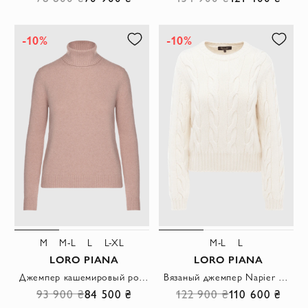
-10%
-10%
M
M-L
L
L-XL
M-L
L
LORO PIANA
LORO PIANA
Джемпер кашемировый розовый с отворотным воротником в рубчик женский
Вязаный джемпер Napier Crewneck из кашемира белый женский
93 900 ₴
84 500 ₴
122 900 ₴
110 600 ₴