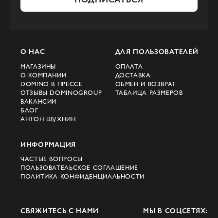
в мире.
Обычно защитники животных выступают
категорически против натуральных
О НАС
ДЛЯ ПОЛЬЗОВАТЕЛЕЙ
материалов животного происхождения,
МАГАЗИНЫ
ОПЛАТА
но это не относится к шерсти бренда
О КОМПАНИИ
ДОСТАВКА
DOMINO В ПРЕССЕ
ОБМЕН И ВОЗВРАТ
Loro Piana. Чтобы производить
ОТЗЫВЫ DOMINOGROUP
ТАБЛИЦА РАЗМЕРОВ
высококачественную шерсть, компании
ВАКАНСИИ
БЛОГ
пришлось взять под защиту целое
АНТОН ШУХНИН
поголовье таких редких животных, как
перуанские викуньи, которые в середине
ИНФОРМАЦИЯ
прошлого века были практически
ЧАСТЫЕ ВОПРОСЫ
истреблены и считались вымирающим
ПОЛЬЗОВАТЕЛЬСКОЕ СОГЛАШЕНИЕ
ПОЛИТИКА КОНФИДЕНЦИАЛЬНОСТИ
видом.
Сегодня викуньи живут в заповеднике и
СВЯЖИТЕСЬ С НАМИ
МЫ В СОЦСЕТЯХ:
охраняются на законодательном уровне, а