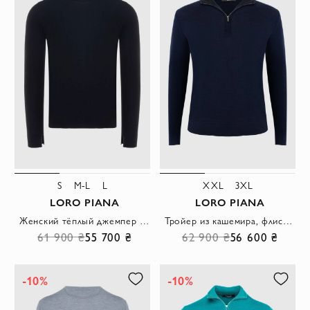
S
M-L
L
XXL
3XL
LORO PIANA
LORO PIANA
Женский тёплый джемпер из кашемира с разрезами по краю рукавов
Тройер из кашемира, флиса и шелка синий мужской
61 900 ₴
55 700 ₴
62 900 ₴
56 600 ₴
-10%
-10%