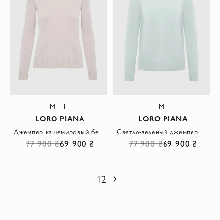
M
L
M
LORO PIANA
LORO PIANA
Джемпер кашемировый бежевый женский с воротником-стойкой
Светло-зелёный джемпер с воротником стойкой из кашемира
77 900 ₴
69 900 ₴
77 900 ₴
69 900 ₴
1
2
Следующий