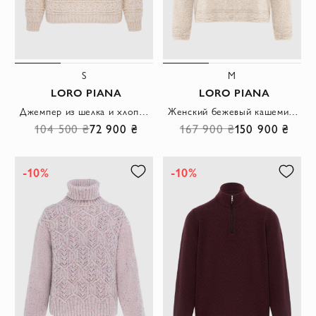
S
M
LORO PIANA
LORO PIANA
Джемпер из шелка и хлопка фактурной вязки в кремовом цвете
Женский бежевый кашемировый джемпер на короткой молнии
104 500 ₴
72 900 ₴
167 900 ₴
150 900 ₴
-10%
-10%