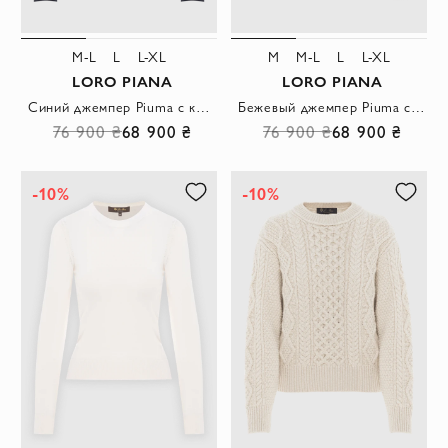
M-L
L
L-XL
M
M-L
L
L-XL
LORO PIANA
LORO PIANA
Синий джемпер Piuma с круглым вырезом из тончайшего и мягкого кашемира
Бежевый джемпер Piuma с круглым вырезом из тончайшего и мягкого кашемира
76 900 ₴
68 900 ₴
76 900 ₴
68 900 ₴
-10%
-10%