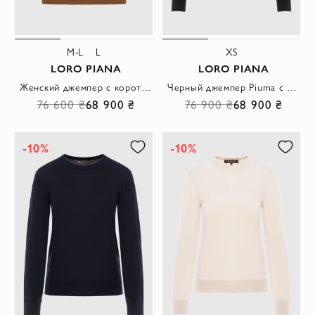
M-L
L
XS
LORO PIANA
LORO PIANA
Женский джемпер с коротким рукавом из шерсти шелка и кашемира
Черный джемпер Piuma с круглым вырезом из тончайшего и мягкого кашемира
76 600 ₴
68 900 ₴
76 900 ₴
68 900 ₴
-10%
-10%