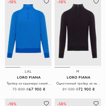
-10%
-10%
L-XL
M
LORO PIANA
LORO PIANA
Тройер из кашемира синий мужской
Однотонный тройер из натурального кашемира с воротником на молнии
75 800 ₴
67 900 ₴
81 500 ₴
72 900 ₴
-10%
-50%