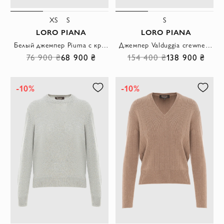
XS
S
S
LORO PIANA
LORO PIANA
Белый джемпер Piuma с круглым вырезом из тончайшего и мягкого кашемира
Джемпер Valduggia crewneck из кашемира бежевый женский
76 900 ₴
68 900 ₴
154 400 ₴
138 900 ₴
-10%
-10%