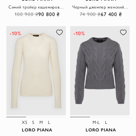
Синий тройер кашемировый мужской на молнии
Черный джемпер женский с V-образным вырезом
100 900 ₴
90 800 ₴
74 900 ₴
67 400 ₴
-10%
-10%
XS
S
M
L
M-L
L
LORO PIANA
LORO PIANA