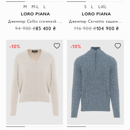
M
M-L
L
S
L
L-XL
LORO PIANA
LORO PIANA
Джемпер Cellio crewneck из кашемира зеленый женский
Джемпер Cervatto кашемировый с V-образным вырезом
94 900 ₴
85 400 ₴
116 900 ₴
104 900 ₴
-10%
-10%