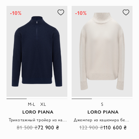
-10%
-10%
M-L
XL
S
LORO PIANA
LORO PIANA
Трикотажный тройер из натуральной шерсти с замком синий
Джемпер из кашемира бежевый женский оверсайз
81 500 ₴
72 900 ₴
122 900 ₴
110 600 ₴