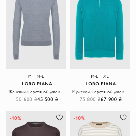
M
M-L
M-L
XL
LORO PIANA
LORO PIANA
Женский шерстяной джемпер серого оттенка с облегающим силуэтом
Мужской шерстяной джемпер на молнии в зелёном цвете с диагональной текстурой
50 600 ₴
45 500 ₴
75 800 ₴
67 900 ₴
-10%
-10%