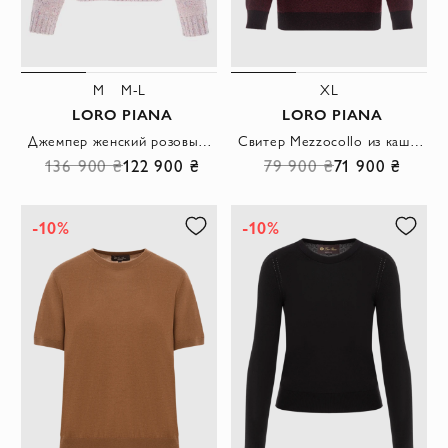
M
M-L
XL
LORO PIANA
LORO PIANA
Джемпер женский розовый из кашемира
Свитер Mezzocollo из кашемира с двухцветным жаккардовым узором мужской бордовый
136 900 ₴
122 900 ₴
79 900 ₴
71 900 ₴
-10%
-10%