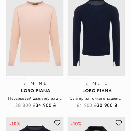
S
M
M-L
S
M-L
L
LORO PIANA
LORO PIANA
Персиковый джемпер из дышащего хлопка с минималистичным дизайном
Свитер из тонкого кашемира тёмно-синего цвета с вырезами на манжетах
38 800 ₴
34 900 ₴
61 900 ₴
30 900 ₴
-10%
-10%