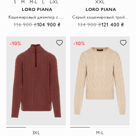
S
M
M-L
L
L-XL
XXL
LORO PIANA
LORO PIANA
Кашемировый джемпер с V-образным вырезом женский бежевый
Серый кашемировый тройер для мужчин
116 900 ₴
104 900 ₴
134 900 ₴
121 400 ₴
-10%
-10%
3XL
M-L