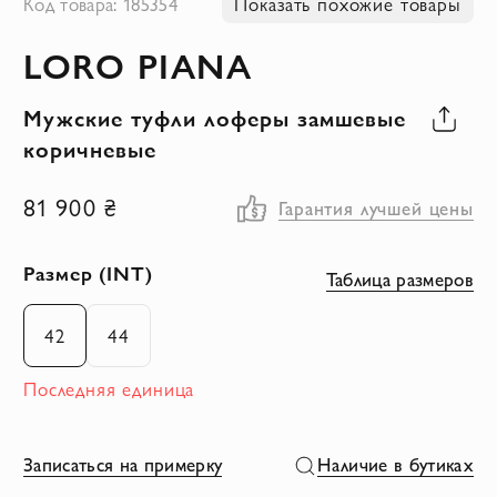
Код товара: 185354
Показать похожие товары
к
LORO PIANA
началу
галереи
Мужские туфли лоферы замшевые
изображений
коричневые
81 900 ₴
Гарантия лучшей цены
Размер (INT)
Таблица размеров
42
44
Последняя единица
Записаться на примерку
Наличие в бутиках