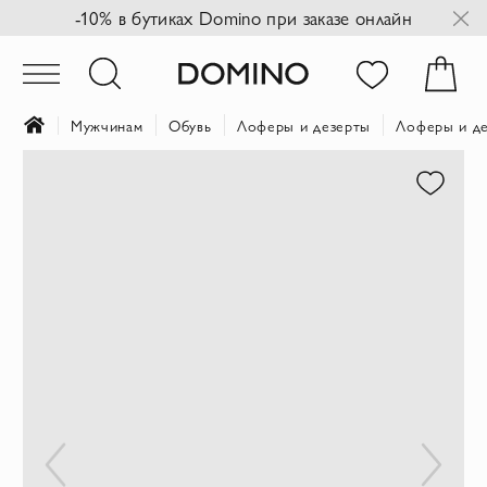
-10% в бутиках Domino при заказе онлайн
Мужчинам
Обувь
Лоферы и дезерты
Лоферы и де
Пропустить
и
перейти
к
галереям
изображений