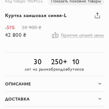
Код товара: 140492-L
Показать похожие товары
к
началу
Куртка замшевая синяя-L
галереи
-51%
20 900 ₴
изображений
42 800 ₴
Гарантия лучшей цены
30
250+
10
лет на рынке
брендов
бутиков
ОПИСАНИЕ
ДОСТАВКА