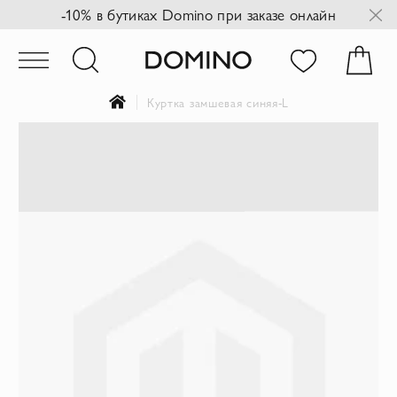
-10% в бутиках Domino при заказе онлайн
Куртка замшевая синяя-L
Пропустить
и
перейти
к
галереям
изображений