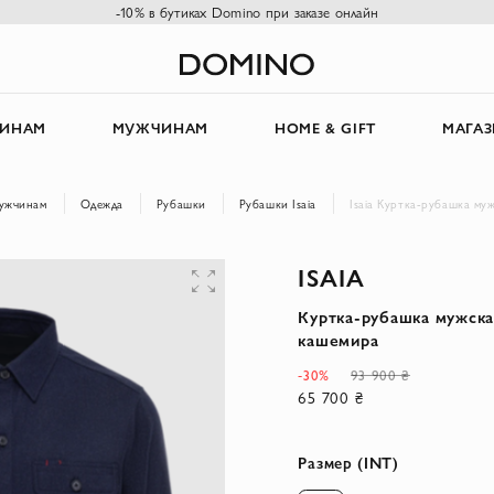
-10% в бутиках Domino при заказе онлайн
ИНАМ
МУЖЧИНАМ
HOME & GIFT
МАГА
ужчинам
Одежда
Рубашки
Рубашки Isaia
Isaia Куртка-рубашка му
ISAIA
Куртка-рубашка мужска
кашемира
-30%
93 900 ₴
65 700 ₴
Размер (INT)