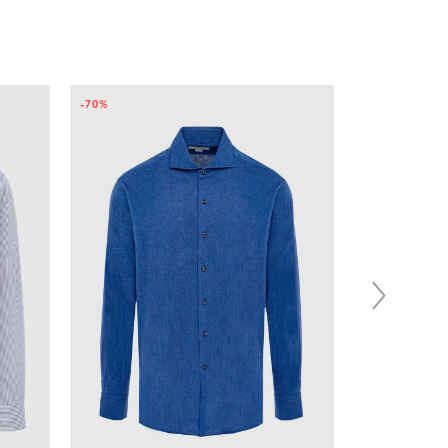
-70%
-45%