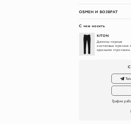
ОБМЕН И ВОЗВРАТ
С чем носить
KITON
Джинсы черные
хлопковые мужские 
красными строчками
С
Tel
График раб