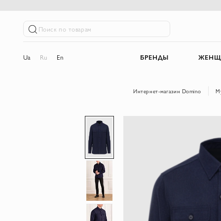
Поиск по товарам
Ua
Ru
En
БРЕНДЫ
ЖЕНЩ
Интернет-магазин Domino
М
Пропустить
и
перейти
к
галереям
изображений