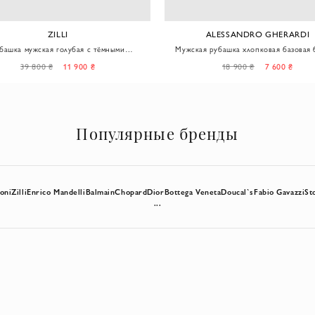
ZILLI
ALESSANDRO GHERARDI
башка мужская голубая с тёмными
Мужская рубашка хлопковая базовая 
контрастными пуговицами
синим полосатым узором
39 800 ₴
11 900 ₴
18 900 ₴
7 600 ₴
Популярные бренды
oni
Zilli
Enrico Mandelli
Balmain
Chopard
Dior
Bottega Veneta
Doucal`s
Fabio Gavazzi
St
...