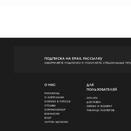
ПОДПИСКА НА EMAIL РАССЫЛКУ
ОФОРМЛЯЙТЕ ПОДПИСКУ И ПОЛУЧАЙТЕ СПЕЦИАЛЬНЫЕ ПР
О НАС
ДЛЯ
ПОЛЬЗОВАТЕЛЕЙ
МАГАЗИНЫ
О КОМПАНИИ
ОПЛАТА
DOMINO В ПРЕССЕ
ДОСТАВКА
ОТЗЫВЫ
ОБМЕН И ВОЗВРАТ
DOMINOGROUP
ТАБЛИЦА РАЗМЕРОВ
ВАКАНСИИ
БЛОГ
АНТОН ШУХНИН