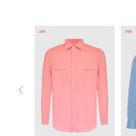
-20%
-70%