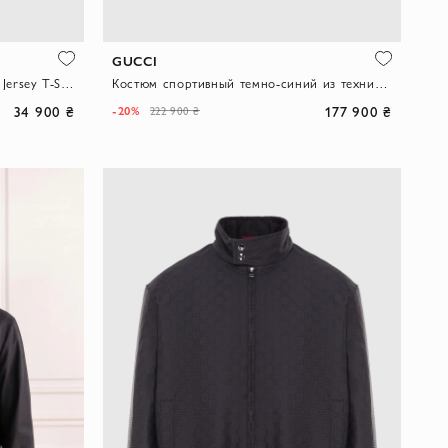
GUCCI
Зеленая мужская футболка Cotton Jersey T-Shirt с вышивкой логотипа
Костюм спортивный темно-синий из технического джерси с лампасами Web
34 900 ₴
177 900 ₴
-20%
222 900 ₴