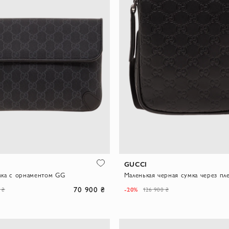
GUCCI
мка с орнаментом GG
70 900 ₴
-20%
 ₴
126 900 ₴