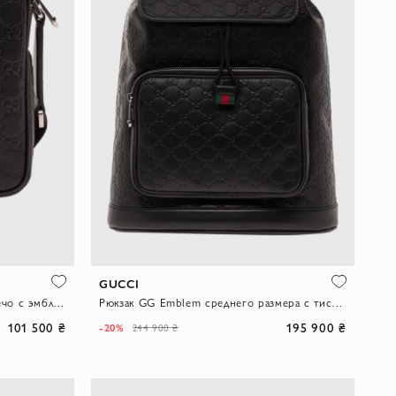
GUCCI
Маленькая черная сумка через плечо с эмблемой GG
Рюкзак GG Emblem среднего размера с тисненым логотипом
101 500 ₴
195 900 ₴
-20%
244 900 ₴