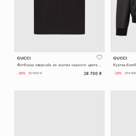
GUCCI
GUCCI
Футболка оверсайз из хлопка черного цвета украшеная вышитым логотипом
28 700 ₴
-20%
-20%
35 900 ₴
294 80