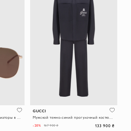
GUCCI
Мужские солнцезащитные очки-авиаторы в золотистой оправе
Мужской темно-синий прогулочный костюм в стиле Workwear
133 900 ₴
-20%
167 900 ₴