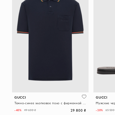
GUCCI
GUCCI
Темно-синее хлопковое поло с фирменной красно-зеленой отделкой Web
29 800 ₴
-40%
-20%
49 600 ₴
65 500