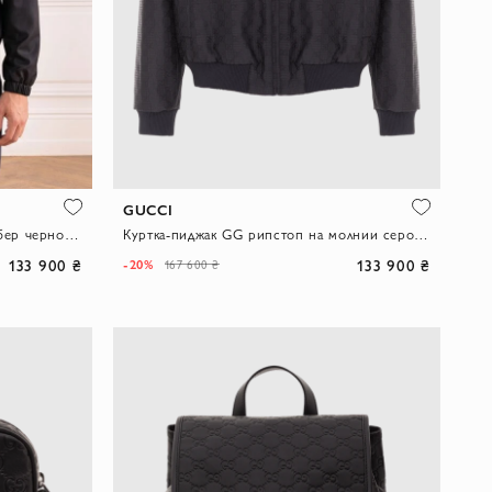
GUCCI
Мужская классическая куртка-бомбер черного цвета
Куртка-пиджак GG рипстоп на молнии серого цвета
133 900 ₴
133 900 ₴
-20%
167 600 ₴