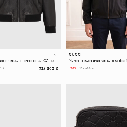
GUCCI
Куртка-бомбер из кожи с тиснением GG черного цвета
235 800 ₴
-20%
0 ₴
167 600 ₴