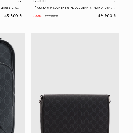
GUCCI
Кожаные пенни-лоферы в черном цвете с логотипом
Мужские массивные кроссовки с монограммой GG Supreme
45 500 ₴
49 900 ₴
-20%
62 900 ₴