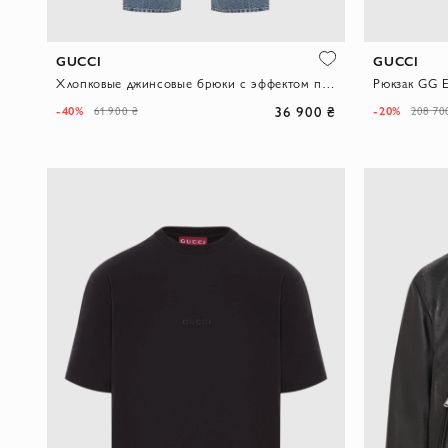
GUCCI
GUCCI
Хлопковые джинсовые брюки с эффектом потертости
36 900 ₴
-40%
-20%
61 900 ₴
208 70