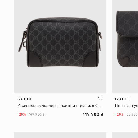
GUCCI
GUCCI
Маленькая сумка через плечо из текстиля GG Monogram черного цвета
Поясная су
119 900 ₴
-20%
-20%
149 900 ₴
88 900