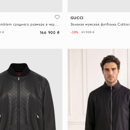
GUCCI
Рюкзак GG Emblem среднего размера в черном цвете
166 900 ₴
-20%
0 ₴
43 900 ₴