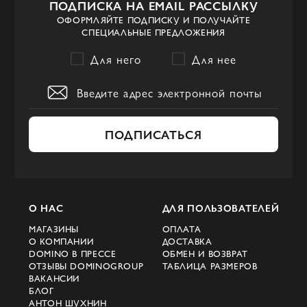
ПОДПИСКА НА EMAIL РАССЫЛКУ
Francesco Sacco и
ОФОРМЛЯЙТЕ ПОДПИСКУ И ПОЛУЧАЙТЕ
СПЕЦИАЛЬНЫЕ ПРЕДЛОЖЕНИЯ
модная среда
Для него
Для нее
Философия Francesco Sacco бренда
заключается в том, что каждая пара
обуви превращается в произведение
искусства. В основе лежит убеждение, что
ПОДПИСАТЬСЯ
женские туфли должны не просто
украшать, а формировать образ,
подчеркивать индивидуальность и давать
О НАС
ДЛЯ ПОЛЬЗОВАТЕЛЕЙ
ощущение уверенности с первого шага.
Бренд не подчиняется кратковременным
МАГАЗИНЫ
ОПЛАТА
О КОМПАНИИ
ДОСТАВКА
модным веяниям, а задает собственный
DOMINO В ПРЕССЕ
ОБМЕН И ВОЗВРАТ
ОТЗЫВЫ DOMINOGROUP
ТАБЛИЦА РАЗМЕРОВ
ритм, в котором классика и современные
ВАКАНСИИ
акценты сливаются в гармоничный
БЛОГ
АНТОН ШУХНИН