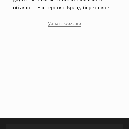
обувного мастерства. Бренд берет свое
начало из мастерской, открытой в 1823
году в городе Неаполь сапожником с
Узнать больше
одноименной фамилией. Франческо стал
известным благодаря изысканностью и
качеством кроя. С тех пор фирма
Francesco Sacco сохраняет традицию
ручного производства, обращаясь к
высшим стандартам кожевенного ремесла
и элегантной эстетике.
Сегодня бренд ассоциируется с
изысканностью итальянских изделий,
каждый элемент которых – результат
продуманной конструкции и тонкой
эстетики.