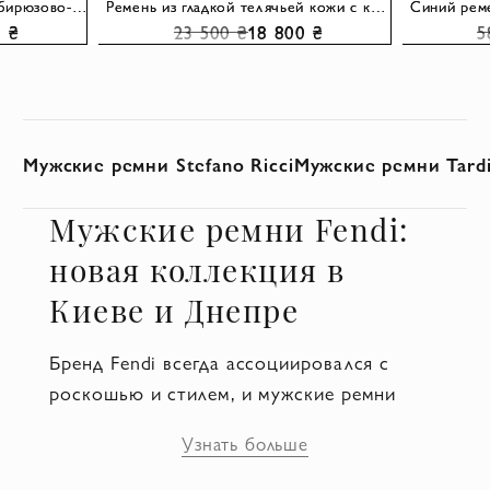
Ремень из кожи крокодила бирюзово-зеленый мужской
Ремень из гладкой телячьей кожи с крупной металлической пряжкой
0 ₴
23 500 ₴
18 800 ₴
5
Мужские ремни Stefano Ricci
Мужские ремни Tardi
Мужские ремни Fendi:
новая коллекция в
Киеве и Днепре
Бренд Fendi всегда ассоциировался с
роскошью и стилем, и мужские ремни
Fendi не исключение. В интернет-магазине
Узнать больше
Domino представлена новая коллекция
мужских ремней Fendi, которая доступна