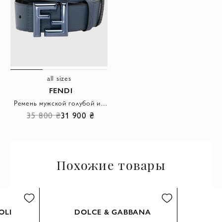
all sizes
FENDI
Ремень мужской голубой из натуральной кожи
35 800 ₴
31 900 ₴
Похожие товары
one size
a
OLI
DOLCE & GABBANA