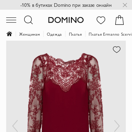
-10% в бутиках Domino при заказе онлайн
Женщинам
Одежда
Платья
Платья Ermanno Scerv
Пропустить
и
перейти
к
галереям
изображений