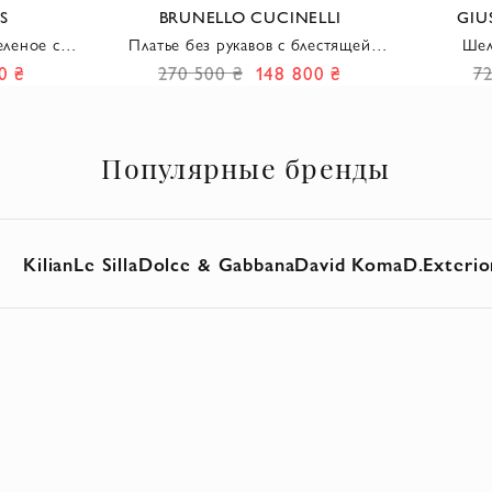
S
BRUNELLO CUCINELLI
GIU
еленое с
Платье без рукавов с блестящей
Шел
рапировкой
отделкой и разрезом сбоку
драпи
0 ₴
270 500 ₴
148 800 ₴
7
Популярные бренды
Kilian
Le Silla
Dolce & Gabbana
David Koma
D.Exterio