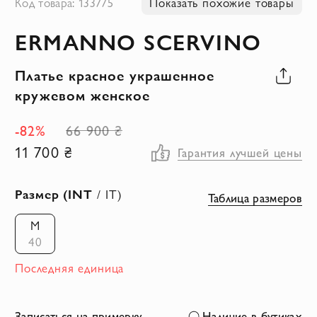
Код товара: 133775
Показать похожие товары
к
ERMANNO SCERVINO
началу
галереи
Платье красное украшенное
изображений
кружевом женское
-82%
66 900 ₴
11 700 ₴
Гарантия лучшей цены
Размер (INT
/ IT)
Таблица размеров
M
40
Последняя единица
Записаться на примерку
Наличие в бутиках