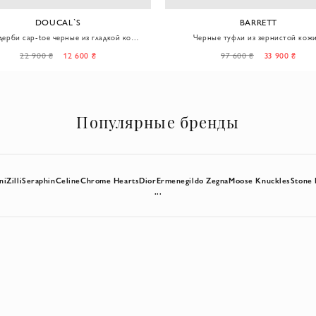
DOUCAL`S
BARRETT
дерби cap-toe черные из гладкой кожи
Черные туфли из зернистой кожи
мужские
контрастными вставками из кроко
22 900 ₴
12 600 ₴
97 600 ₴
33 900 ₴
Популярные бренды
ni
Zilli
Seraphin
Celine
Chrome Hearts
Dior
Ermenegildo Zegna
Moose Knuckles
Stone 
...