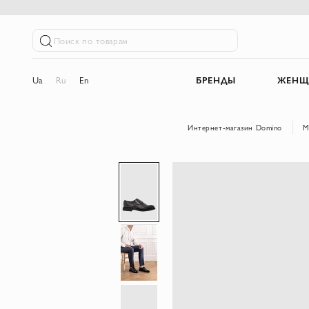
Поиск по товарам
Ua
Ru
En
БРЕНДЫ
ЖЕНЩ
Интернет-магазин Domino
М
Пропустить
и
перейти
к
галереям
изображений