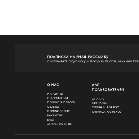
ПОДПИСКА НА EMAIL РАССЫЛКУ
ОФОРМЛЯЙТЕ ПОДПИСКУ И ПОЛУЧАЙТЕ СПЕЦИАЛЬНЫЕ ПР
О НАС
ДЛЯ
ПОЛЬЗОВАТЕЛЕЙ
МАГАЗИНЫ
О КОМПАНИИ
ОПЛАТА
DOMINO В ПРЕССЕ
ДОСТАВКА
ОТЗЫВЫ
ОБМЕН И ВОЗВРАТ
DOMINOGROUP
ТАБЛИЦА РАЗМЕРОВ
ВАКАНСИИ
БЛОГ
АНТОН ШУХНИН