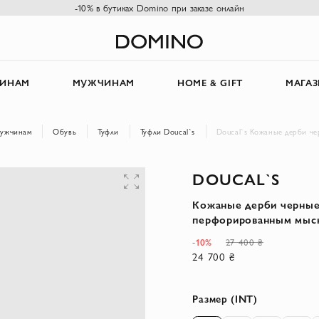
-10% в бутиках Domino при заказе онлайн
ИНАМ
МУЖЧИНАМ
HOME & GIFT
МАГА
ужчинам
Обувь
Туфли
Туфли Doucal`s
Doucal`s Кожаные дерби ч
DOUCAL`S
Кожаные дерби черные
перфорированным мыс
-10%
27 400 ₴
24 700 ₴
Размер (INT)