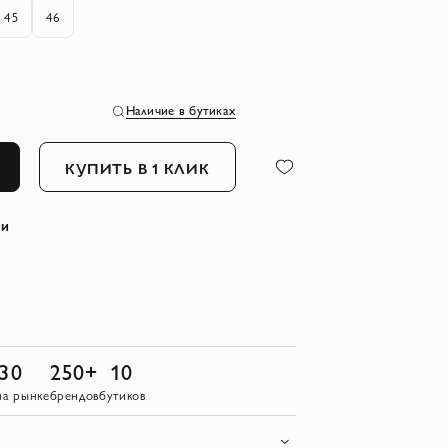
45
46
Наличие в бутиках
КУПИТЬ В 1 КЛИК
ли
30
250+
10
на рынке
брендов
бутиков