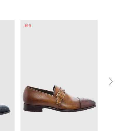
-81%
-50%