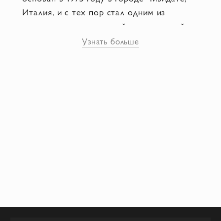
Италия, и с тех пор стал одним из
ведущих производителей качественной
кашемировой одежды. Бренд
Узнать больше
контролирует каждый этап производства
- от селекции кашемировых волокон до
окончательной отделки, чтобы
обеспечить идеальное качество своей
продукции. Della Ciana постоянно ищет
новые способы повышения качества и
комфорта своих изделий. Они применяют
техники, такие как сухое валяние и
мягкое отбеливание, чтобы сохранить
натуральные свойства кашемира и
создать неповторимую мягкость и
пушистость.