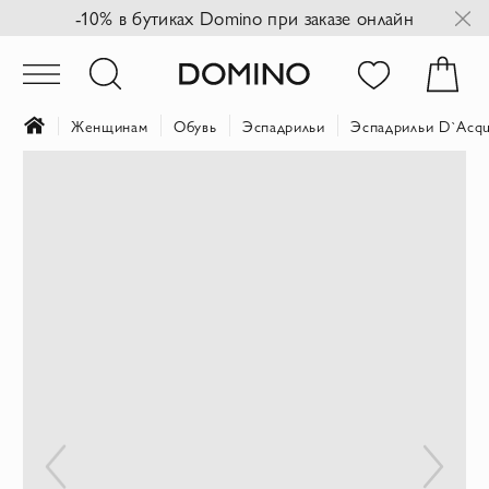
-10% в бутиках Domino при заказе онлайн
Женщинам
Обувь
Эспадрильи
Эспадрильи D`Acqu
Пропустить
и
перейти
к
галереям
изображений