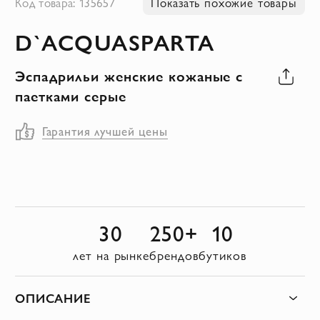
Код товара: 135657
Показать похожие товары
к
D`ACQUASPARTA
началу
галереи
Эспадрильи женские кожаные с
изображений
паетками серые
Гарантия лучшей цены
30
250+
10
лет на рынке
брендов
бутиков
ОПИСАНИЕ