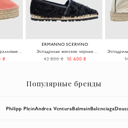
ERMANNO SCERVINO
оралловые
Эспадрильи женские черные
Эспадриль
орме.
кожаные с мехом и кристаллами
с зо
0 ₴
42 800 ₴
10 600 ₴
1
Популярные бренды
Philipp Plein
Andrea Ventura
Balmain
Balenciaga
Douca