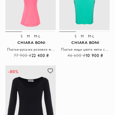
S
M
M-L
S
M
M-L
CHIARA BONI
CHIARA BONI
Платье-русалка розовое женское
Платье миди цвета мяты с драпировкой и прозрачной вставкой на декольте
77 900 ₴
22 400 ₴
46 600 ₴
10 900 ₴
-80%