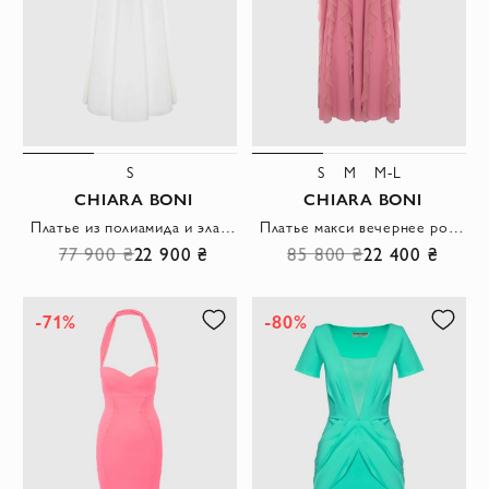
S
S
M
M-L
CHIARA BONI
CHIARA BONI
Платье из полиамида и эластана белое женское
Платье макси вечернее розовое женское
77 900 ₴
22 900 ₴
85 800 ₴
22 400 ₴
-71%
-80%