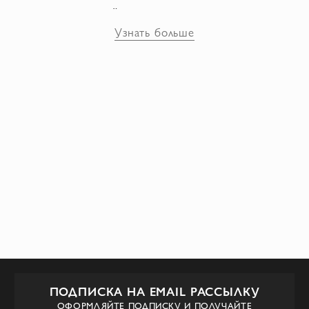
стиль, который завоевал сердца многих
ценителей моды. Бренд Chiara Boni
Узнать больше
прославился своим эксклюзивным кроем,
который идеально подчеркивает женскую
фигуру, обеспечивая идеальную посадку и
комфорт. Вся одежда создается с
использованием высококачественных
материалов, что обеспечивает
изысканный внешний вид и
долговечность. Chiara Boni также
славится своими уникальными платьями-
трансформерами. Эти платья могут
меняться и адаптироваться к различным
стилям и событиям, позволяя женщинам
быть всегда в тренде и выделяться из
ПОДПИСКА НА EMAIL РАССЫЛКУ
толпы.
ОФОРМЛЯЙТЕ ПОДПИСКУ И ПОЛУЧАЙТЕ