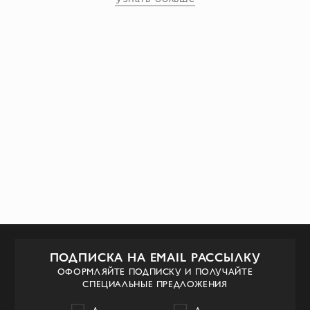
которые стали хитом среди
знаменитостей и модниц. В коллекциях
Charlotte Olympia также можно найти
необычные аксессуары, такие как сумки в
виде книг, кошельки в форме фруктов и
даже миниатюрные шляпы. Charlotte
Olympia - бренд для женщин, которые
ценят элегантность и креативность в
дизайне обуви и аксессуаров, и ищут
уникальные вещи для своего гардероба.
ПОДПИСКА НА EMAIL РАССЫЛКУ
ОФОРМЛЯЙТЕ ПОДПИСКУ И ПОЛУЧАЙТЕ
СПЕЦИАЛЬНЫЕ ПРЕДЛОЖЕНИЯ