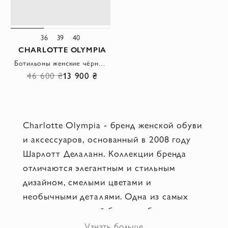
36
39
40
CHARLOTTE OLYMPIA
Ботильоны женские чёрные с вышивкой паука
46 600 ₴
13 900 ₴
Charlotte Olympia - бренд женской обуви
и аксессуаров, основанный в 2008 году
Шарлотт Делаланн. Коллекции бренда
отличаются элегантным и стильным
дизайном, смелыми цветами и
необычными деталями. Одна из самых
известных моделей бренда - босоножки с
высокой платформой в виде паука,
Узнать больше