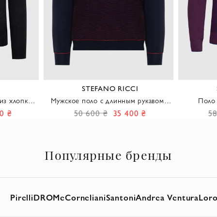
STEFANO RICCI
из хлопка и
Мужское поло с длинным рукавом в
Поло 
е с длинным
темно синем цвете с бордовым
каше
0 ₴
50 600 ₴
35 400 ₴
58
узором
фиолет
Популярные бренды
Pirelli
DROMe
Corneliani
Santoni
Andrea Ventura
Loro