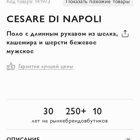
Код товара: 141973
Показать похожие товары
к
CESARE DI NAPOLI
началу
галереи
Поло с длинным рукавом из шелка,
изображений
кашемира и шерсти бежевое
мужское
Гарантия лучшей цены
30
250+
10
лет на рынке
брендов
бутиков
ОПИСАНИЕ