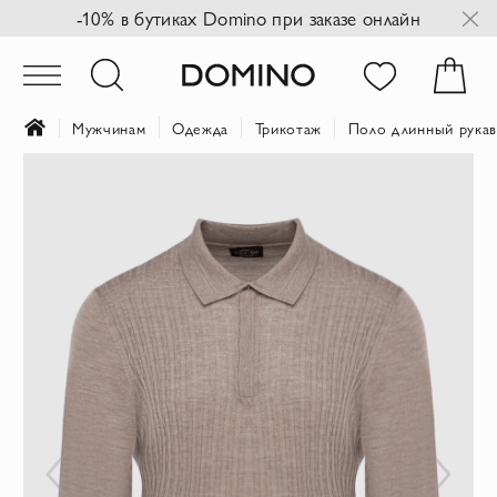
-10% в бутиках Domino при заказе онлайн
Мужчинам
Одежда
Трикотаж
Поло длинный рука
Пропустить
и
перейти
к
галереям
изображений