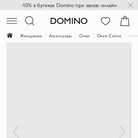
-10% в бутиках Domino при заказе онлайн
Женщинам
Аксессуары
Очки
Очки Celine
Celi
Пропустить
и
перейти
к
галереям
изображений