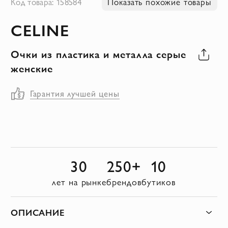
Код товара: 158584
Показать похожие товары
к
CELINE
началу
галереи
Очки из пластика и металла серые
изображений
женские
Гарантия лучшей цены
30
250+
10
лет на рынке
брендов
бутиков
ОПИСАНИЕ