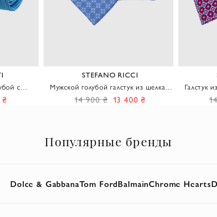
I
STEFANO RICCI
убой с
Мужской голубой галстук из шелка с
Галстук 
м узором
мелким геометрическим узором
 ₴
14 900 ₴
13 400 ₴
1
Популярные бренды
Dolce & Gabbana
Tom Ford
Balmain
Chrome Hearts
D