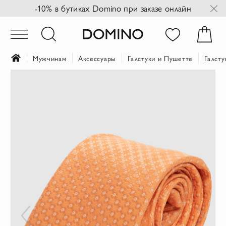
-10% в бутиках Domino при заказе онлайн
Мужчинам
Аксессуары
Галстуки и Пушетте
Галсту
Пропустить
и
перейти
к
галереям
изображений