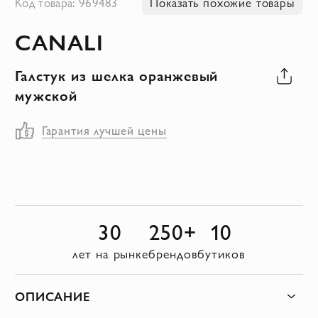
Код товара: 969483
Показать похожие товары
к
CANALI
началу
галереи
Галстук из шелка оранжевый
изображений
мужской
Гарантия лучшей цены
30
250+
10
лет на рынке
брендов
бутиков
ОПИСАНИЕ