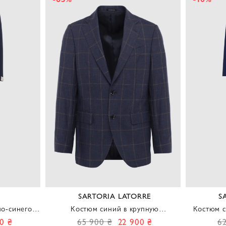
SARTORIA LATORRE
S
но-синего
Костюм синий в крупную
Костюм с
контрастную клетку мужской
синий 
0 ₴
65 900 ₴
22 900 ₴
6