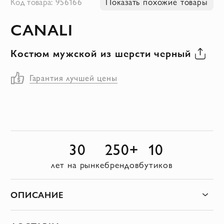
Код товара: 956166
Показать похожие товары
к
CANALI
началу
галереи
Костюм мужской из шерсти черный
изображений
Гарантия лучшей цены
30
250+
10
лет на рынке
брендов
бутиков
ОПИСАНИЕ