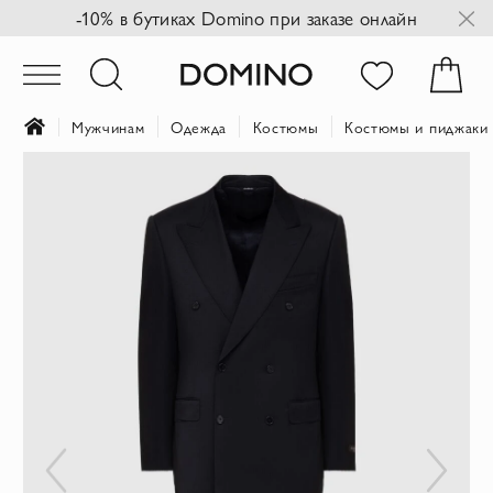
-10% в бутиках Domino при заказе онлайн
Мужчинам
Одежда
Костюмы
Костюмы и пиджаки 
Пропустить
и
перейти
к
галереям
изображений