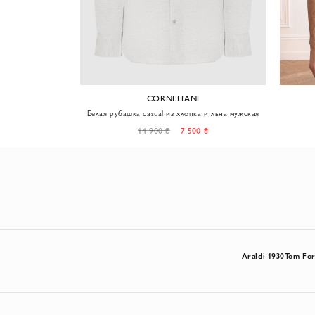
CORNELIANI
ная хлопковая
Белая рубашка casual из хлопка и льна мужская
клетке
0 ₴
14 900 ₴
7 500 ₴
Araldi 1930
Tom Fo