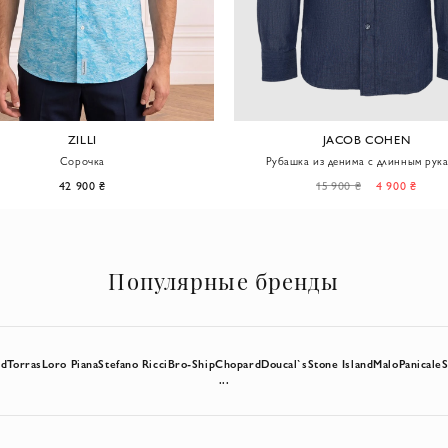
ZILLI
JACOB COHEN
Сорочка
Рубашка из денима с длинным рук
глубокого синего оттенка
42 900 ₴
15 900 ₴
4 900 ₴
Популярные бренды
rd
Torras
Loro Piana
Stefano Ricci
Bro-Ship
Chopard
Doucal`s
Stone Island
Malo
Panicale
S
...