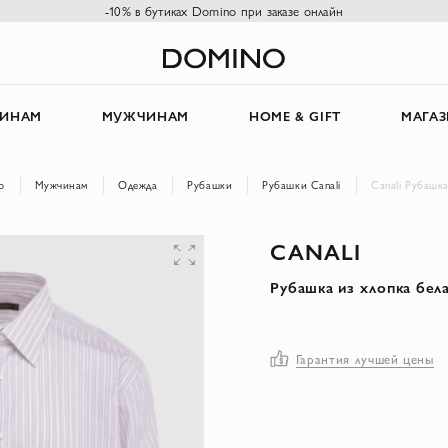
-10% в бутиках Domino при заказе онлайн
ИНАМ
МУЖЧИНАМ
HOME & GIFT
МАГА
o
Мужчинам
Одежда
Рубашки
Рубашки Canali
Canali Рубашк
CANALI
Рубашка из хлопка бел
Гарантия лучшей цены