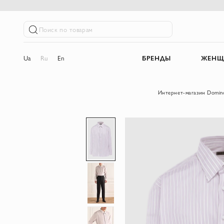
Поиск по товарам
Ua
Ru
En
БРЕНДЫ
ЖЕНЩ
Интернет-магазин Domin
Пропустить
и
перейти
к
галереям
изображений