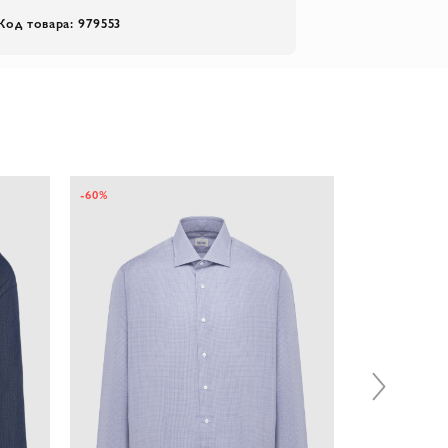
Код товара: 979553
-60%
-80%